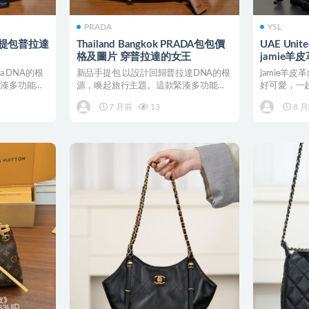
PRADA
YSL
品手提包普拉達
Thailand Bangkok PRADA包包價
UAE Unite
格及圖片 穿普拉達的女王
jamie
a DNA的根
新品手提包 以設計回歸普拉達DNA的根
jamie羊皮
緊湊多功能的
源，喚起旅行主題。這款緊湊多功能的
好可愛，一起
皮革廓形，質地豐富柔...
值和實用...
7 月前
13
8 