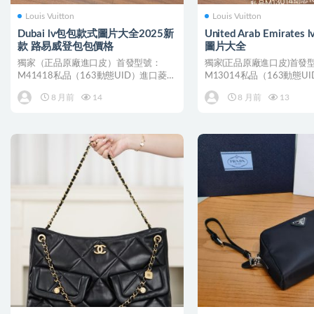
Louis Vuitton
Louis Vuitton
Dubai lv包包款式圖片大全2025新
United Arab Emirate
款 路易威登包包價格
圖片大全
獨家（正品原廠進口皮）首發型號：
獨家(正品原廠進口皮)首發
M41418私品（163動態UID）進口菱形
M13014私品（163動態U
面料（品質和資料...
形面料 （品質和...
8 月前
14
8 月前
13