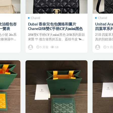
Chanel
Chanel
𝟔𝐬走秀款法棍包杏
Dubai 香奈兒包包價格和圖片
United Ar
一覽表
Chanel𝟐𝟓𝐁雙𝐂手柄𝐂𝐅大𝐦𝐢𝐧𝐢黑色
四葉草系列
色小號 𝟐𝟔𝐬系
𝟐𝟓𝐁雙𝐂手柄𝐂𝐅大𝐦𝐢𝐧𝐢黑色 𝟐𝟓𝐁系列新款
25B 四葉
型線條俐落中帶
來襲 🎊 復古做舊的五金、荔枝牛皮 🐂、
真的別錯過
𝐂...
荔枝牛皮🐂與.
5 月前
18
5 