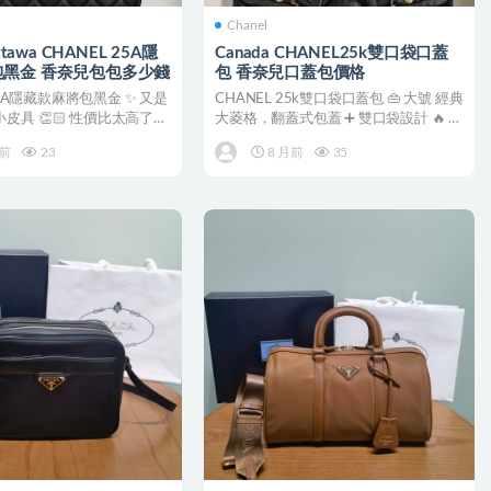
Chanel
ttawa CHANEL 25A隱
Canada CHANEL25k雙口袋口蓋
黑金 香奈兒包包多少錢
包 香奈兒口蓋包價格
25A隱藏款麻將包黑金 ✨ 又是
CHANEL 25k雙口袋口蓋包 👜 大號 經典
皮具 👏🏻 性價比太高了！
大菱格，翻蓋式包蓋 ➕ 雙口袋設計 🔥 超
大...
月前
23
8 月前
35