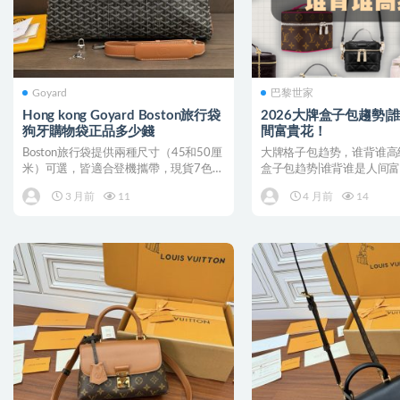
Goyard
巴黎世家
Hong kong Goyard Boston旅行袋
2026大牌盒子包趨勢|
狗牙購物袋正品多少錢
間富貴花！
Boston旅行袋提供兩種尺寸（45和50厘
大牌格子包趋势，谁背谁高级
米）可選，皆適合登機攜帶，現貨7色可
盒子包趋势|谁背谁是人间富
選，圖片為小...
啊！今年的盒子...
3 月前
11
4 月前
14