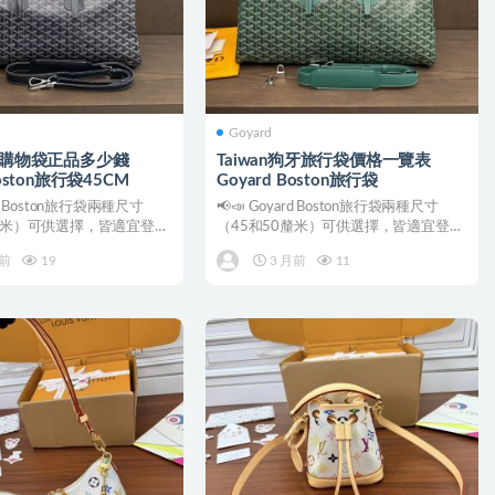
Goyard
狗牙購物袋正品多少錢
Taiwan狗牙旅行袋價格一覽表
Boston旅行袋45CM
Goyard Boston旅行袋
ard Boston旅行袋兩種尺寸
📢📣 Goyard Boston旅行袋兩種尺寸
釐米）可供選擇，皆適宜登機
（45和50釐米）可供選擇，皆適宜登機
攜帶，現...
月前
19
3 月前
11