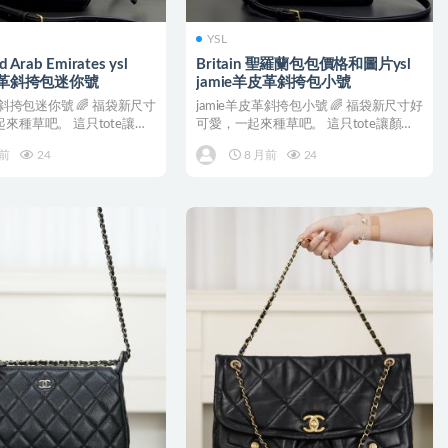
YSL
d Arab Emirates ysl
Britain 聖羅蘭包包價格和圖片ysl
羊皮革斜挎包迷你號
jamie羊皮革斜挎包小號
革斜挎包迷你號 🌈 福袋新尺寸
jamie羊皮革斜挎包小號 🌈 福袋新尺寸好
來種草吧。 這只tote讓顏
可愛，一起來種草吧。 這只tote讓顏值
和實用性...
月前
24
8 月前
24