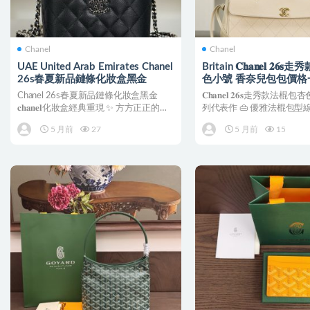
Chanel
Chanel
UAE United Arab Emirates Chanel
Britain 𝐂𝐡𝐚𝐧𝐞𝐥 𝟐
26s春夏新品鏈條化妝盒黑金
色小號 香奈兒包包價格
Chanel 26s春夏新品鏈條化妝盒黑金
𝐂𝐡𝐚𝐧𝐞𝐥 𝟐𝟔𝐬走秀款法棍包杏
𝐜𝐡𝐚𝐧𝐞𝐥化妝盒經典重現 ✨ 方方正正的包
列代表作 👜 優雅法棍包
型輪...
著柔...
5 月前
27
5 月前
15