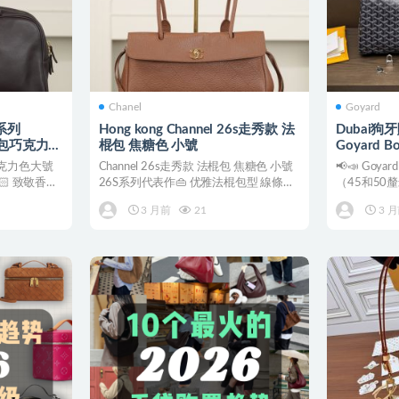
Chanel
Goyard
系列
Hong kong Channel 26s走秀款 法
Dubai
球包巧克力色
棍包 焦糖色 小號
Goyard 
齡球包巧克力色大號
Channel 26s走秀款 法棍包 焦糖色 小號
📢📣 Goy
🏻 致敬香奈
26S系列代表作👜 优雅法棍包型 線條
（45和50
俐...
攜帶，現...
3 月前
21
3 