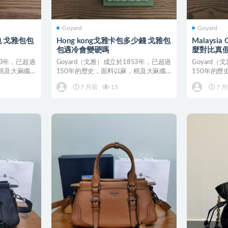
Goyard
Goyard
卡包 戈雅包包
Hong kong戈雅卡包多少錢 戈雅包
Malaysi
包遇冷會變硬嗎
麼對比真
53年，已超過
Goyard（戈雅）成立於1853年，已超過
Goyard
棉及大麻纖
150年的歷史，面料以麻，棉及大麻纖
150年的
維混合織成後...
維混合織成後.
7 月前
15
7 