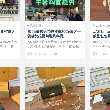
巴黎世家
Louis Vuitt
誰背誰是人
2026奢侈品包包推薦2026最火手
UAE Unite
袋趨勢推薦時髦到年尾
威登包包
 2026大牌
2026最火手袋趋势|这9款包年头时髦到
獨家（正品
贵花！ 谁懂
年尾 都说“包”治百病，2026年的包包趋
M27790
势简直是来...
面料（品質和資
4 月前
18
4 