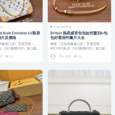
on
Louis Vuitton
d Arab Emirates LV路易
Britain 路易威登包包如何鑒別lv包
圖片及價格
包好看掛件圖片大全
原廠進口皮）首發型號：
獨家（正品原廠進口皮）首發型號：
私品（163動態UID）進口菱形
M27493私品（163動態UID）進口菱形
料...
面料（品質和資料...
月前
22
4 月前
15