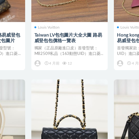
Louis Vuitton
Louis Vuitt
es 路易威登包
Taiwan LV包包圖片大全大圖 路易
Hong k
女包圖片
威登包包價格一覽表
易威登包
發型號：
獨家（正品原廠進口皮）首發型號：
首發獨家款：
ID）進口菱形
M82509私品（163動態UID）進口菱形
UID）進
面料（品質和資料...
級，進口原廠
4 月前
12
4 