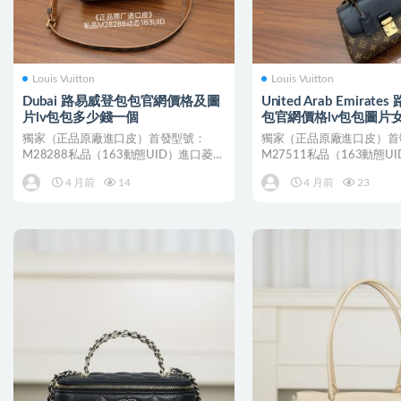
Louis Vuitton
Louis Vuitton
Dubai 路易威登包包官網價格及圖
United Arab Emirat
片lv包包多少錢一個
包官網價格lv包包圖片
獨家（正品原廠進口皮）首發型號：
獨家（正品原廠進口皮）首
M28288私品（163動態UID）進口菱形
M27511私品（163動態U
面料（品質和資料...
面料（品質和資料...
4 月前
14
4 月前
23