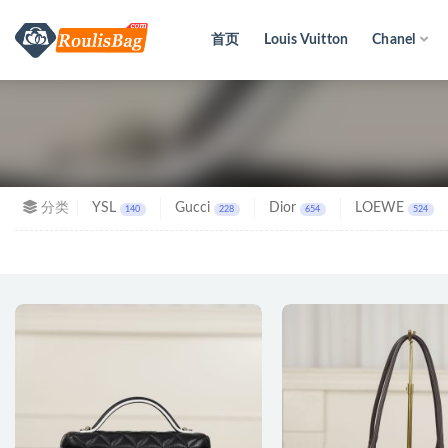
首页
Louis Vuitton
Chanel
全部
分类
YSL
Gucci
Dior
LOEWE
140
228
654
524