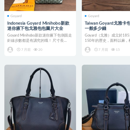
Goyard
Goyard
Indonesia Goyard Minihobo新款
Taiwan Goyard戈雅
迷你腋下包戈雅包包圖片大全
一般多少錢
Goyard Minihobo新款迷你腋下包側面走
Goyard（戈雅）成立於18
針線步數都是有講究的哦！ 尺寸長
150年的歷史，面料以麻，
26cm寬...
維混合織成後...
7 月前
20
7 月前
15