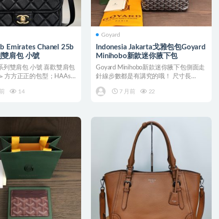
Goyard
ab Emirates Chanel 25b
Indonesia Jakarta戈雅包包Goyard
雙肩包 小號
Minihobo新款迷你腋下包
草系列雙肩包 小號 喜歡雙肩包
Goyard Minihobo新款迷你腋下包側面走
 方方正正的包型；HAAs
針線步數都是有講究的哦！ 尺寸長
..
26cm寬...
月前
14
7 月前
22