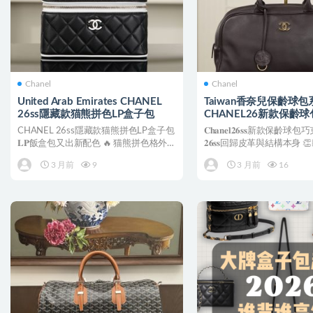
Chanel
Chanel
United Arab Emirates CHANEL
Taiwan香奈兒保齡球包
26ss隱藏款猫熊拼色LP盒子包
CHANEL26新款保齡
大號
CHANEL 26ss隱藏款猫熊拼色LP盒子包
𝐂𝐡𝐚𝐧𝐞𝐥𝟐𝟔𝐬𝐬新款保
𝐋𝐏飯盒包又出新配色 🔥 猫熊拼色格外
𝟐𝟔𝐬𝐬回歸皮革與結構本身 
時髦有...
兒女...
3 月前
9
3 月前
16