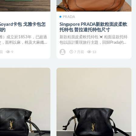
PRADA
a Goyard卡包 戈雅卡包怎
Singapore PRADA新款粒面皮柔軟
假的
托特包 普拉達托特包尺寸
（戈雅）成立於1853年，已超過
新款粒面皮柔軟托特包 💓 粒面這款托特
歷史，面料以麻，棉及大麻纖
包以設計重現旅行主題，回歸Prada的
..
DNA根源。 寬...
月前
9
7 月前
13