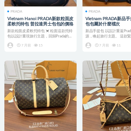
PRADA
PRADA
Vietnam Hanoi PRADA新款粒面皮
Vietnam PRADA新
柔軟托特包 普拉達男士包包的價格
包包屬於什麼檔次
新款粒面皮柔軟托特包 💓 粒面這款托特
新品手提包 以設計重返Prad
包以設計重現旅行主題，回歸Prada的
源，喚起旅行主題。 這款
DNA根源。 寬...
皮革廓形，質...
7 月前
15
7 月前
11