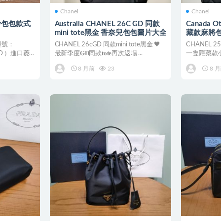
Chanel
Chanel
s lv包包款式
Australia CHANEL 26C GD 同款
Canada O
mini tote黑金 香奈兒包包圖片大全
藏款麻將包
型號：
CHANEL 26cGD 同款mini tote黑金 🖤
CHANEL 
ID ）進口菱
最新季度𝐆𝐃同款𝐭𝐨𝐭𝐞再次返場 ...
一隻隱藏款小
比𝐰𝐨...
8 月前
23
8 