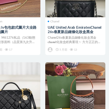
on
Chanel
ong lv包包款式圖片大全路
UAE United Arab EmiratesChanel
包圖片
26s春夏新品鏈條化妝盒黑金
M61276私品（163動態
Chanel26s春夏新品鏈條化妝盒黑金
口菱形面料（品質第九次升
𝐜𝐡𝐚𝐧𝐞𝐥化妝盒經典重現 ✨ 方方正正的包
皮．專...
型輪廓...
月前
17
5 月前
13