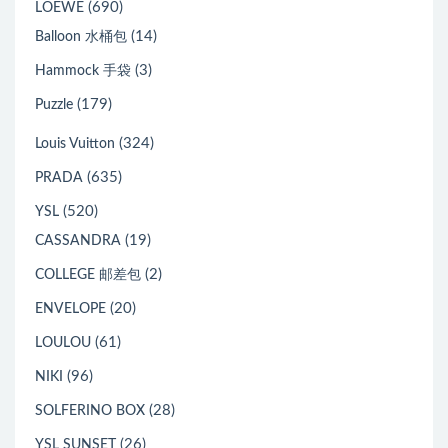
(690)
LOEWE
(14)
Balloon 水桶包
(3)
Hammock 手袋
(179)
Puzzle
(324)
Louis Vuitton
(635)
PRADA
(520)
YSL
(19)
CASSANDRA
(2)
COLLEGE 邮差包
(20)
ENVELOPE
(61)
LOULOU
(96)
NIKI
(28)
SOLFERINO BOX
(26)
YSL SUNSET