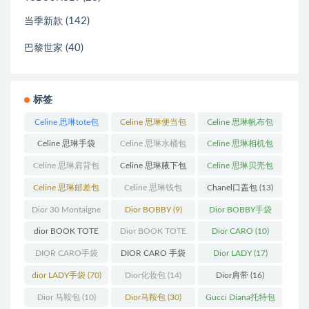
(142)
当季新款
(40)
巴黎世家
标签
Celine 思琳tote包
Celine 思琳便当包
Celine 思琳帆布包
(23)
(14)
(18)
Celine 思琳手袋
Celine 思琳水桶包
Celine 思琳相机包
(250)
(55)
(11)
Celine 思琳肩背包
Celine 思琳腋下包
Celine 思琳贝壳包
(12)
(10)
(12)
Celine 思琳邮差包
Celine 思琳钱包
Chanel口盖包
(13)
(13)
(10)
Dior 30 Montaigne
Dior BOBBY
(9)
Dior BOBBY手袋
蒙田
(31)
(26)
dior BOOK TOTE
Dior BOOK TOTE
Dior CARO
(10)
(12)
手袋
(163)
DIOR CARO手袋
DIOR CARO 手袋
Dior LADY
(17)
(11)
(31)
dior LADY手袋
(70)
Dior化妆包
(14)
Dior肩带
(16)
Dior 马鞍包
(10)
Dior马鞍包
(30)
Gucci Diana托特包