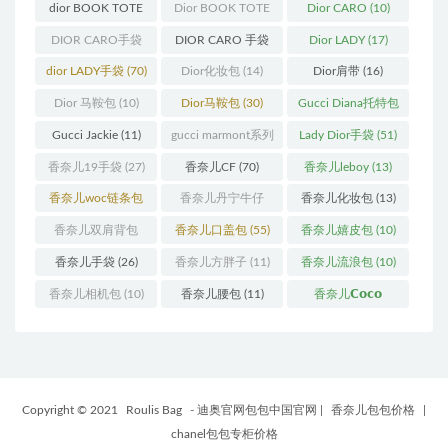
蒙田
(31)
(26)
dior BOOK TOTE
Dior BOOK TOTE
Dior CARO
(10)
(12)
手袋
(163)
DIOR CARO手袋
DIOR CARO 手袋
Dior LADY
(17)
(11)
(31)
dior LADY手袋
(70)
Dior化妆包
(14)
Dior肩带
(16)
Dior 马鞍包
(10)
Dior马鞍包
(30)
Gucci Diana托特包
(11)
Gucci Jackie
(11)
gucci marmont系列
Lady Dior手袋
(51)
(19)
香奈儿19手袋
(27)
香奈儿CF
(70)
香奈儿leboy
(13)
香奈儿woc链条包
香奈儿丹宁牛仔
香奈儿化妆包
(13)
(11)
(12)
香奈儿双肩背包
香奈儿口盖包
(55)
香奈儿嬉皮包
(10)
(13)
香奈儿手袋
(26)
香奈儿方胖子
(11)
香奈儿流浪包
(10)
香奈儿相机包
(10)
香奈儿腰包
(11)
香奈儿𝗖𝗼𝗰𝗼
𝗵𝗮𝗻𝗱𝗹𝗲
(14)
Copyright © 2021
Roulis Bag
- 迪奥官网包包中国官网
|
香奈儿包包价格
|
chanel包包专柜价格