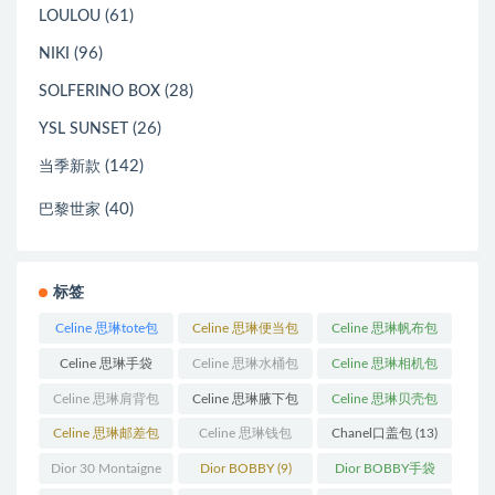
(61)
LOULOU
(96)
NIKI
(28)
SOLFERINO BOX
(26)
YSL SUNSET
(142)
当季新款
(40)
巴黎世家
标签
Celine 思琳tote包
Celine 思琳便当包
Celine 思琳帆布包
(23)
(14)
(18)
Celine 思琳手袋
Celine 思琳水桶包
Celine 思琳相机包
(250)
(55)
(11)
Celine 思琳肩背包
Celine 思琳腋下包
Celine 思琳贝壳包
(12)
(10)
(12)
Celine 思琳邮差包
Celine 思琳钱包
Chanel口盖包
(13)
(13)
(10)
Dior 30 Montaigne
Dior BOBBY
(9)
Dior BOBBY手袋