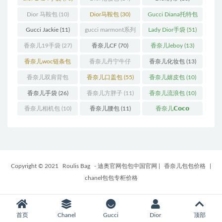
Dior 马鞍包
(10)
Dior马鞍包
(30)
Gucci Diana托特包
(11)
Gucci Jackie
(11)
gucci marmont系列
Lady Dior手袋
(51)
(19)
香奈儿19手袋
(27)
香奈儿CF
(70)
香奈儿leboy
(13)
香奈儿woc链条包
香奈儿丹宁牛仔
香奈儿化妆包
(13)
(11)
(12)
香奈儿双肩背包
香奈儿口盖包
(55)
香奈儿嬉皮包
(10)
(13)
香奈儿手袋
(26)
香奈儿方胖子
(11)
香奈儿流浪包
(10)
香奈儿相机包
(10)
香奈儿腰包
(11)
香奈儿𝗖𝗼𝗰𝗼
𝗵𝗮𝗻𝗱𝗹𝗲
(14)
Copyright © 2021
Roulis Bag
- 迪奥官网包包中国官网
|
香奈儿包包价格
|
chanel包包专柜价格
首页
Chanel
Gucci
Dior
顶部