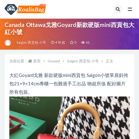
全部
Canada Ottawa戈雅Goyard新款硬版mini西貢包大
紅小號
Saïgon 西贡包 小号
4 年前
0
61
当前位置：
首页
Goyard
Saïgon 西贡包 小号
正文
大紅Goyard戈雅 新款硬版mini西貢包 Saigon小號單肩斜挎
包21×9×14cm專櫃一包難過手工出品 物超所值 配好圖片
所有包裝。