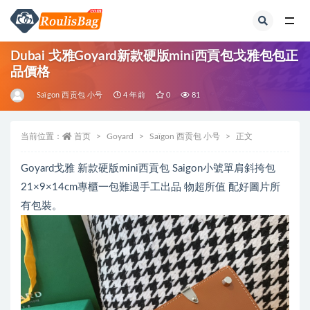
全部
Dubai 戈雅Goyard新款硬版mini西貢包戈雅包包正
品價格
Saïgon 西贡包 小号
4 年前
0
81
当前位置：
首页
Goyard
Saïgon 西贡包 小号
正文
Goyard戈雅 新款硬版mini西貢包 Saigon小號單肩斜挎包
21×9×14cm專櫃一包難過手工出品 物超所值 配好圖片所
有包裝。