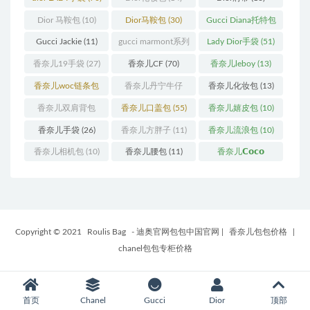
Dior 马鞍包
(10)
Dior马鞍包
(30)
Gucci Diana托特包
(11)
Gucci Jackie
(11)
gucci marmont系列
Lady Dior手袋
(51)
(19)
香奈儿19手袋
(27)
香奈儿CF
(70)
香奈儿leboy
(13)
香奈儿woc链条包
香奈儿丹宁牛仔
香奈儿化妆包
(13)
(11)
(12)
香奈儿双肩背包
香奈儿口盖包
(55)
香奈儿嬉皮包
(10)
(13)
香奈儿手袋
(26)
香奈儿方胖子
(11)
香奈儿流浪包
(10)
香奈儿相机包
(10)
香奈儿腰包
(11)
香奈儿𝗖𝗼𝗰𝗼
𝗵𝗮𝗻𝗱𝗹𝗲
(14)
Copyright © 2021
Roulis Bag
- 迪奥官网包包中国官网
|
香奈儿包包价格
|
chanel包包专柜价格
首页
Chanel
Gucci
Dior
顶部