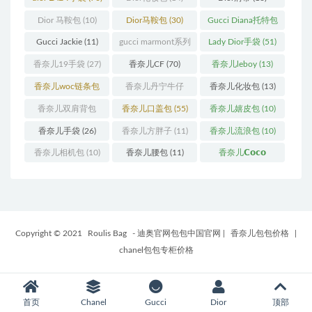
Dior 马鞍包
(10)
Dior马鞍包
(30)
Gucci Diana托特包
(11)
Gucci Jackie
(11)
gucci marmont系列
Lady Dior手袋
(51)
(19)
香奈儿19手袋
(27)
香奈儿CF
(70)
香奈儿leboy
(13)
香奈儿woc链条包
香奈儿丹宁牛仔
香奈儿化妆包
(13)
(11)
(12)
香奈儿双肩背包
香奈儿口盖包
(55)
香奈儿嬉皮包
(10)
(13)
香奈儿手袋
(26)
香奈儿方胖子
(11)
香奈儿流浪包
(10)
香奈儿相机包
(10)
香奈儿腰包
(11)
香奈儿𝗖𝗼𝗰𝗼
𝗵𝗮𝗻𝗱𝗹𝗲
(14)
Copyright © 2021
Roulis Bag
- 迪奥官网包包中国官网
|
香奈儿包包价格
|
chanel包包专柜价格
首页
Chanel
Gucci
Dior
顶部