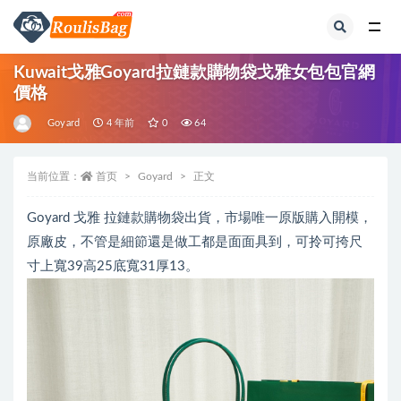
全部
Kuwait戈雅Goyard拉鏈款購物袋戈雅女包包官網
價格
Goyard
4 年前
0
64
当前位置：
首页
Goyard
正文
Goyard 戈雅 拉鏈款購物袋出貨，市場唯一原版購入開模，
原廠皮，不管是細節還是做工都是面面具到，可拎可挎尺
寸上寬39高25底寬31厚13。