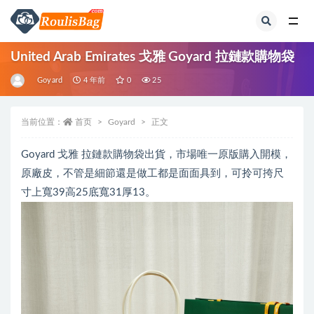
全部
United Arab Emirates 戈雅 Goyard 拉鏈款購物袋
Goyard
4 年前
0
25
当前位置：
首页
Goyard
正文
Goyard 戈雅 拉鏈款購物袋出貨，市場唯一原版購入開模，
原廠皮，不管是細節還是做工都是面面具到，可拎可挎尺
寸上寬39高25底寬31厚13。