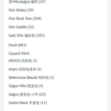
(47)
30 Montaigne 蒙田
(39)
Dior Bobby
(208)
Dior Book Tote
(16)
Dior Saddle
(181)
Lady Dior 戴妃包
(881)
Fendi
(984)
Goyard
(1)
ANJOU 托特包
(1)
Anjou 托特包迷你
(1)
Bellechasse Biaude 托特包
(5)
Saïgon Mini 西贡包
(23)
Saïgon 西贡包 小号
(11)
Sainte-Marie 手拿包