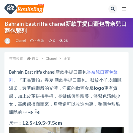
全部
Bahrain East riffa chanel新款手提口蓋包香奈兒口
蓋包繫列
Chanel
4 年前
0
28
当前位置：
首页
Chanel
正文
Bahrain East riffa chanel新款手提口蓋包
香奈兒口蓋包繫
列
。『正品實拍』春夏 新款手提口蓋包。皺紋小羊皮細膩
溫柔，透著綢緞般的光澤，洋氣的做舊金屬𝗹𝗼𝗴𝗼更有質
感，加上皮革拼接手柄，長鏈條優雅甜美，淡紫色清純少
女，高級感撲面而來，肩帶還可以收進包裏，整個包甜酷
甜酷的∘∘∘ʚ ་ྀɞ
尺寸：𝟭𝟮.𝟱×𝟭𝟵.𝟱×𝟳.𝟱𝗰𝗺