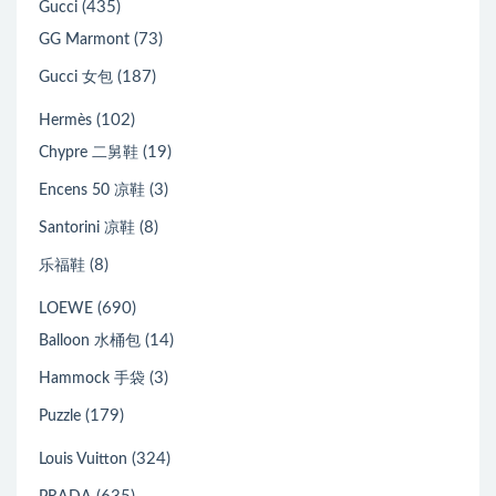
(435)
Gucci
(73)
GG Marmont
(187)
Gucci 女包
(102)
Hermès
(19)
Chypre 二舅鞋
(3)
Encens 50 凉鞋
(8)
Santorini 凉鞋
(8)
乐福鞋
(690)
LOEWE
(14)
Balloon 水桶包
(3)
Hammock 手袋
(179)
Puzzle
(324)
Louis Vuitton