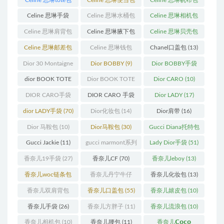
(23)
(14)
(18)
Celine 思琳手袋
Celine 思琳水桶包
Celine 思琳相机包
(250)
(55)
(11)
Celine 思琳肩背包
Celine 思琳腋下包
Celine 思琳贝壳包
(12)
(10)
(12)
Celine 思琳邮差包
Celine 思琳钱包
Chanel口盖包
(13)
(13)
(10)
Dior 30 Montaigne
Dior BOBBY
(9)
Dior BOBBY手袋
蒙田
(31)
(26)
dior BOOK TOTE
Dior BOOK TOTE
Dior CARO
(10)
(12)
手袋
(163)
DIOR CARO手袋
DIOR CARO 手袋
Dior LADY
(17)
(11)
(31)
dior LADY手袋
(70)
Dior化妆包
(14)
Dior肩带
(16)
Dior 马鞍包
(10)
Dior马鞍包
(30)
Gucci Diana托特包
(11)
Gucci Jackie
(11)
gucci marmont系列
Lady Dior手袋
(51)
(19)
香奈儿19手袋
(27)
香奈儿CF
(70)
香奈儿leboy
(13)
香奈儿woc链条包
香奈儿丹宁牛仔
香奈儿化妆包
(13)
(11)
(12)
香奈儿双肩背包
香奈儿口盖包
(55)
香奈儿嬉皮包
(10)
(13)
香奈儿手袋
(26)
香奈儿方胖子
(11)
香奈儿流浪包
(10)
香奈儿相机包
(10)
香奈儿腰包
(11)
香奈儿𝗖𝗼𝗰𝗼