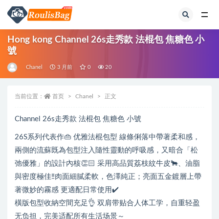
全部
Hong kong Channel 26s走秀款 法棍包 焦糖色 小
號
Chanel
3 月前
0
20
当前位置：
首页
Chanel
正文
Channel 26s走秀款 法棍包 焦糖色 小號
26S系列代表作👜 优雅法棍包型 線條俐落中帶著柔和感，
兩側的流蘇既為包型注入隨性靈動的呼吸感，又暗合「松
弛優雅」的設計內核👏🏻 采用高品質荔枝紋牛皮🐂、油脂
與密度極佳‼️肉面細膩柔軟，色澤純正；亮面五金鍍層上帶
著微妙的霧感 更適配日常使用✔️
橫版包型收納空間充足👌 双肩带贴合人体工学，自重轻盈
无负担，完美适配所有生活场景～