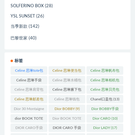
(28)
SOLFERINO BOX
(26)
YSL SUNSET
(142)
当季新款
(40)
巴黎世家
标签
Celine 思琳tote包
Celine 思琳便当包
Celine 思琳帆布包
(23)
(14)
(18)
Celine 思琳手袋
Celine 思琳水桶包
Celine 思琳相机包
(250)
(55)
(11)
Celine 思琳肩背包
Celine 思琳腋下包
Celine 思琳贝壳包
(12)
(10)
(12)
Celine 思琳邮差包
Celine 思琳钱包
Chanel口盖包
(13)
(13)
(10)
Dior 30 Montaigne
Dior BOBBY
(9)
Dior BOBBY手袋
蒙田
(31)
(26)
dior BOOK TOTE
Dior BOOK TOTE
Dior CARO
(10)
(12)
手袋
(163)
DIOR CARO手袋
DIOR CARO 手袋
Dior LADY
(17)