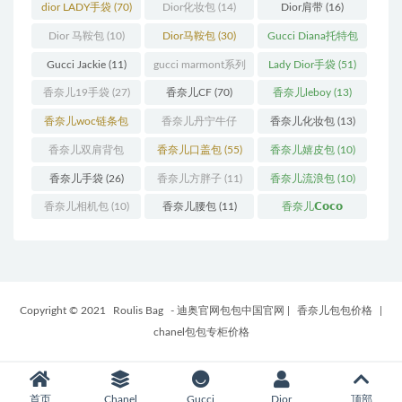
(11)
(31)
dior LADY手袋
(70)
Dior化妆包
(14)
Dior肩带
(16)
Dior 马鞍包
(10)
Dior马鞍包
(30)
Gucci Diana托特包
(11)
Gucci Jackie
(11)
gucci marmont系列
Lady Dior手袋
(51)
(19)
香奈儿19手袋
(27)
香奈儿CF
(70)
香奈儿leboy
(13)
香奈儿woc链条包
香奈儿丹宁牛仔
香奈儿化妆包
(13)
(11)
(12)
香奈儿双肩背包
香奈儿口盖包
(55)
香奈儿嬉皮包
(10)
(13)
香奈儿手袋
(26)
香奈儿方胖子
(11)
香奈儿流浪包
(10)
香奈儿相机包
(10)
香奈儿腰包
(11)
香奈儿𝗖𝗼𝗰𝗼
𝗵𝗮𝗻𝗱𝗹𝗲
(14)
Copyright © 2021
Roulis Bag
- 迪奥官网包包中国官网
|
香奈儿包包价格
|
chanel包包专柜价格
首页
Chanel
Gucci
Dior
顶部