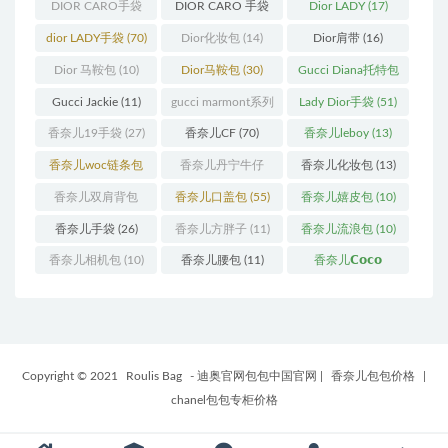
(12)
手袋
(163)
DIOR CARO手袋
DIOR CARO 手袋
Dior LADY
(17)
(11)
(31)
dior LADY手袋
(70)
Dior化妆包
(14)
Dior肩带
(16)
Dior 马鞍包
(10)
Dior马鞍包
(30)
Gucci Diana托特包
(11)
Gucci Jackie
(11)
gucci marmont系列
Lady Dior手袋
(51)
(19)
香奈儿19手袋
(27)
香奈儿CF
(70)
香奈儿leboy
(13)
香奈儿woc链条包
香奈儿丹宁牛仔
香奈儿化妆包
(13)
(11)
(12)
香奈儿双肩背包
香奈儿口盖包
(55)
香奈儿嬉皮包
(10)
(13)
香奈儿手袋
(26)
香奈儿方胖子
(11)
香奈儿流浪包
(10)
香奈儿相机包
(10)
香奈儿腰包
(11)
香奈儿𝗖𝗼𝗰𝗼
𝗵𝗮𝗻𝗱𝗹𝗲
(14)
Copyright © 2021
Roulis Bag
- 迪奥官网包包中国官网
|
香奈儿包包价格
|
chanel包包专柜价格