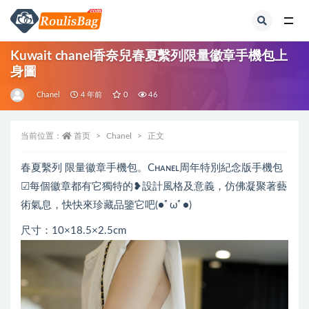
全部
Kuwait chanel香奈兒春夏繫列限量徽章手機包上
身圖
Chanel
4 年前
0
46
当前位置：
首页
Chanel
正文
春夏繫列 限量徽章手機包。Cʜᴀɴᴇʟ周年特別紀念版手機包
☑每個徽章都有它獨特的❥設計風格及意義，仿佛凝聚著藝
術氣息，快快來珍藏品鑒它吧(●ﾟωﾟ●)
尺寸：10×18.5×2.5cm