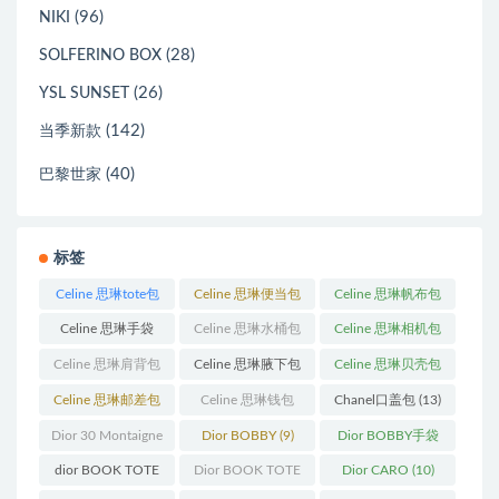
(96)
NIKI
(28)
SOLFERINO BOX
(26)
YSL SUNSET
(142)
当季新款
(40)
巴黎世家
标签
Celine 思琳tote包
Celine 思琳便当包
Celine 思琳帆布包
(23)
(14)
(18)
Celine 思琳手袋
Celine 思琳水桶包
Celine 思琳相机包
(250)
(55)
(11)
Celine 思琳肩背包
Celine 思琳腋下包
Celine 思琳贝壳包
(12)
(10)
(12)
Celine 思琳邮差包
Celine 思琳钱包
Chanel口盖包
(13)
(13)
(10)
Dior 30 Montaigne
Dior BOBBY
(9)
Dior BOBBY手袋
蒙田
(31)
(26)
dior BOOK TOTE
Dior BOOK TOTE
Dior CARO
(10)