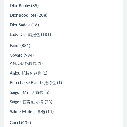
(39)
Dior Bobby
(208)
Dior Book Tote
(16)
Dior Saddle
(181)
Lady Dior 戴妃包
(881)
Fendi
(984)
Goyard
(1)
ANJOU 托特包
(1)
Anjou 托特包迷你
(1)
Bellechasse Biaude 托特包
(5)
Saïgon Mini 西贡包
(23)
Saïgon 西贡包 小号
(11)
Sainte-Marie 手拿包
(435)
Gucci