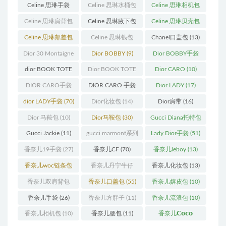
(23)
(14)
(18)
Celine 思琳手袋
Celine 思琳水桶包
Celine 思琳相机包
(250)
(55)
(11)
Celine 思琳肩背包
Celine 思琳腋下包
Celine 思琳贝壳包
(12)
(10)
(12)
Celine 思琳邮差包
Celine 思琳钱包
Chanel口盖包
(13)
(13)
(10)
Dior 30 Montaigne
Dior BOBBY
(9)
Dior BOBBY手袋
蒙田
(31)
(26)
dior BOOK TOTE
Dior BOOK TOTE
Dior CARO
(10)
(12)
手袋
(163)
DIOR CARO手袋
DIOR CARO 手袋
Dior LADY
(17)
(11)
(31)
dior LADY手袋
(70)
Dior化妆包
(14)
Dior肩带
(16)
Dior 马鞍包
(10)
Dior马鞍包
(30)
Gucci Diana托特包
(11)
Gucci Jackie
(11)
gucci marmont系列
Lady Dior手袋
(51)
(19)
香奈儿19手袋
(27)
香奈儿CF
(70)
香奈儿leboy
(13)
香奈儿woc链条包
香奈儿丹宁牛仔
香奈儿化妆包
(13)
(11)
(12)
香奈儿双肩背包
香奈儿口盖包
(55)
香奈儿嬉皮包
(10)
(13)
香奈儿手袋
(26)
香奈儿方胖子
(11)
香奈儿流浪包
(10)
香奈儿相机包
(10)
香奈儿腰包
(11)
香奈儿𝗖𝗼𝗰𝗼