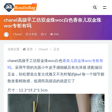
全部
chanel高级手工坊双金珠woc白色香奈儿双金珠
woc专柜有吗
Chanel
4 年前
0
304
当前位置：
首页
Chanel
正文
chanel高级手工坊双金珠woc白色
香奈儿双金珠woc专柜有
吗
。采用平滑的光面小牛皮手感细腻且有光泽感 搭配做旧
五金，轻松塑造出复古优雅又不失时髦的𝒇𝒆𝒆𝒍 每一个细节都
散发着精致感，低调而高级说的就是它了
尺寸：12.3*19.2*3.5cm