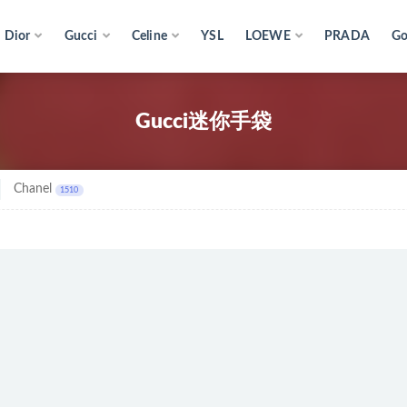
Dior
Gucci
Celine
YSL
LOEWE
PRADA
Go
Gucci迷你手袋
Chanel
1510