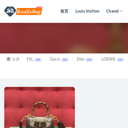
首页
Louis Vuitton
Chanel
全部
分类
YSL
Gucci
Dior
LOEWE
140
228
654
524