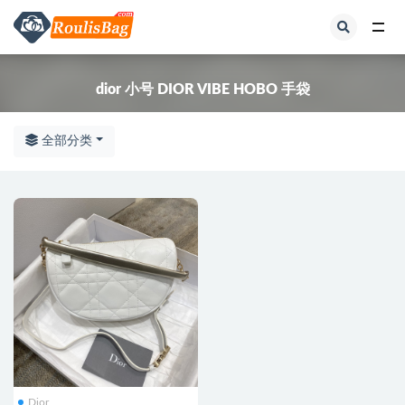
全部
dior 小号 DIOR VIBE HOBO 手袋
全部分类
Dior