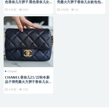
色香奈儿方胖子 黑色香奈儿女
壳最火方胖子香奈儿女款包包上
包
身图
4 年前
333
4 年前
53
Chanel
𝗖𝗛𝗔𝗡𝗘𝗟香奈儿21/22秋冬新
品子弹壳最火方胖子香奈儿女款
包包
4 年前
750