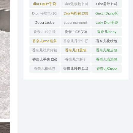
袋
(11)
袋
(31)
dior LADY手袋
Dior化妆包
(14)
Dior肩带
(16)
(70)
Dior 马鞍包
(10)
Dior马鞍包
(30)
Gucci Diana托
特包
(11)
Gucci Jackie
gucci marmont
Lady Dior手袋
(11)
系列
(19)
(51)
香奈儿19手袋
香奈儿CF
(70)
香奈儿leboy
(27)
(13)
香奈儿woc链条
香奈儿丹宁牛仔
香奈儿化妆包
包
(11)
(12)
(13)
香奈儿双肩背包
香奈儿口盖包
香奈儿嬉皮包
(13)
(55)
(10)
香奈儿手袋
(26)
香奈儿方胖子
香奈儿流浪包
(11)
(10)
香奈儿相机包
香奈儿腰包
(11)
香奈儿𝗖𝗼𝗰𝗼
(10)
𝗵𝗮𝗻𝗱𝗹𝗲
(14)