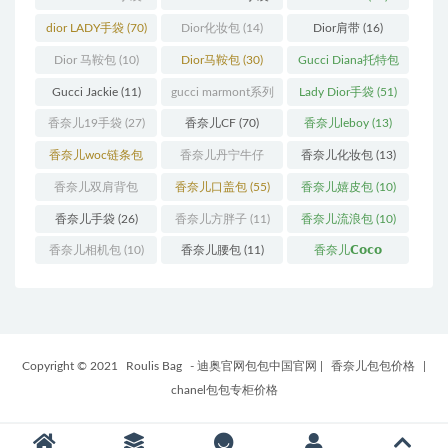
(11)
(31)
dior LADY手袋
(70)
Dior化妆包
(14)
Dior肩带
(16)
Dior 马鞍包
(10)
Dior马鞍包
(30)
Gucci Diana托特包
(11)
Gucci Jackie
(11)
gucci marmont系列
Lady Dior手袋
(51)
(19)
香奈儿19手袋
(27)
香奈儿CF
(70)
香奈儿leboy
(13)
香奈儿woc链条包
香奈儿丹宁牛仔
香奈儿化妆包
(13)
(11)
(12)
香奈儿双肩背包
香奈儿口盖包
(55)
香奈儿嬉皮包
(10)
(13)
香奈儿手袋
(26)
香奈儿方胖子
(11)
香奈儿流浪包
(10)
香奈儿相机包
(10)
香奈儿腰包
(11)
香奈儿𝗖𝗼𝗰𝗼
𝗵𝗮𝗻𝗱𝗹𝗲
(14)
Copyright © 2021
Roulis Bag
- 迪奥官网包包中国官网
|
香奈儿包包价格
|
chanel包包专柜价格