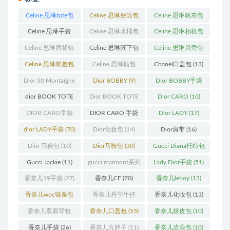
Celine 思琳tote包
Celine 思琳便当包
Celine 思琳帆布包
(23)
(14)
(18)
Celine 思琳手袋
Celine 思琳水桶包
Celine 思琳相机包
(250)
(55)
(11)
Celine 思琳肩背包
Celine 思琳腋下包
Celine 思琳贝壳包
(12)
(10)
(12)
Celine 思琳邮差包
Celine 思琳钱包
Chanel口盖包
(13)
(13)
(10)
Dior 30 Montaigne
Dior BOBBY
(9)
Dior BOBBY手袋
蒙田
(31)
(26)
dior BOOK TOTE
Dior BOOK TOTE
Dior CARO
(10)
(12)
手袋
(163)
DIOR CARO手袋
DIOR CARO 手袋
Dior LADY
(17)
(11)
(31)
dior LADY手袋
(70)
Dior化妆包
(14)
Dior肩带
(16)
Dior 马鞍包
(10)
Dior马鞍包
(30)
Gucci Diana托特包
(11)
Gucci Jackie
(11)
gucci marmont系列
Lady Dior手袋
(51)
(19)
香奈儿19手袋
(27)
香奈儿CF
(70)
香奈儿leboy
(13)
香奈儿woc链条包
香奈儿丹宁牛仔
香奈儿化妆包
(13)
(11)
(12)
香奈儿双肩背包
香奈儿口盖包
(55)
香奈儿嬉皮包
(10)
(13)
香奈儿手袋
(26)
香奈儿方胖子
(11)
香奈儿流浪包
(10)