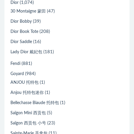
(1,074)
Dior
(47)
30 Montaigne 蒙田
(39)
Dior Bobby
(208)
Dior Book Tote
(16)
Dior Saddle
(181)
Lady Dior 戴妃包
(881)
Fendi
(984)
Goyard
(1)
ANJOU 托特包
(1)
Anjou 托特包迷你
(1)
Bellechasse Biaude 托特包
(5)
Saïgon Mini 西贡包
(23)
Saïgon 西贡包 小号
(11)
Sainte-Marie 手拿包