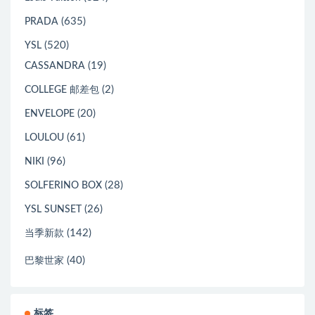
(635)
PRADA
(520)
YSL
(19)
CASSANDRA
(2)
COLLEGE 邮差包
(20)
ENVELOPE
(61)
LOULOU
(96)
NIKI
(28)
SOLFERINO BOX
(26)
YSL SUNSET
(142)
当季新款
(40)
巴黎世家
标签