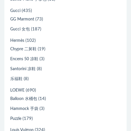
(435)
Gucci
(73)
GG Marmont
(187)
Gucci 女包
(102)
Hermès
(19)
Chypre 二舅鞋
(3)
Encens 50 凉鞋
(8)
Santorini 凉鞋
(8)
乐福鞋
(690)
LOEWE
(14)
Balloon 水桶包
(3)
Hammock 手袋
(179)
Puzzle
(324)
Louis Vuitton