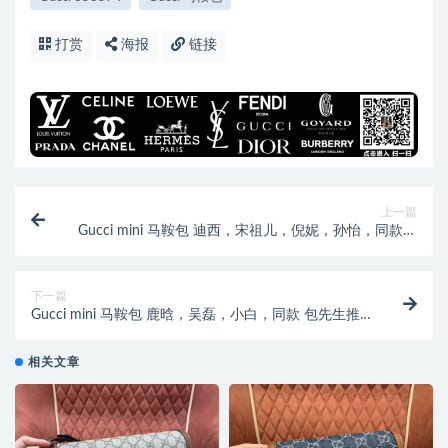
打赏
海报
链接
上一篇
Gucci mini 马鞍包 迪西，宋祖儿，倪妮，孙怡，同款白
色 658574
下一篇
Gucci mini 马鞍包 鹿晗，吴磊，小白，同款 包先生推
荐 658574
相关文章