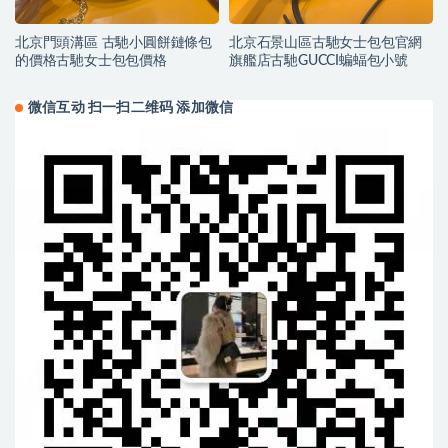
北京門頭溝區 古馳小圓餅鏈條包
北京石景山區古馳女士包包官網
的價格古馳女士包包價格
旗艦店古馳GUCCI蝙蝠包小號
微信互动 扫一扫二维码 添加微信