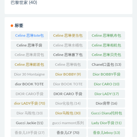
(40)
巴黎世家
标签
Celine 思琳tote包
Celine 思琳便当包
Celine 思琳帆布包
(23)
(14)
(18)
Celine 思琳手袋
Celine 思琳水桶包
Celine 思琳相机包
(250)
(55)
(11)
Celine 思琳肩背包
Celine 思琳腋下包
Celine 思琳贝壳包
(12)
(10)
(12)
Celine 思琳邮差包
Celine 思琳钱包
Chanel口盖包
(13)
(13)
(10)
Dior 30 Montaigne
Dior BOBBY
(9)
Dior BOBBY手袋
蒙田
(31)
(26)
dior BOOK TOTE
Dior BOOK TOTE
Dior CARO
(10)
(12)
手袋
(163)
DIOR CARO手袋
DIOR CARO 手袋
Dior LADY
(17)
(11)
(31)
dior LADY手袋
(70)
Dior化妆包
(14)
Dior肩带
(16)
Dior 马鞍包
(10)
Dior马鞍包
(30)
Gucci Diana托特包
(11)
Gucci Jackie
(11)
gucci marmont系列
Lady Dior手袋
(51)
(19)
香奈儿19手袋
(27)
香奈儿CF
(70)
香奈儿leboy
(13)