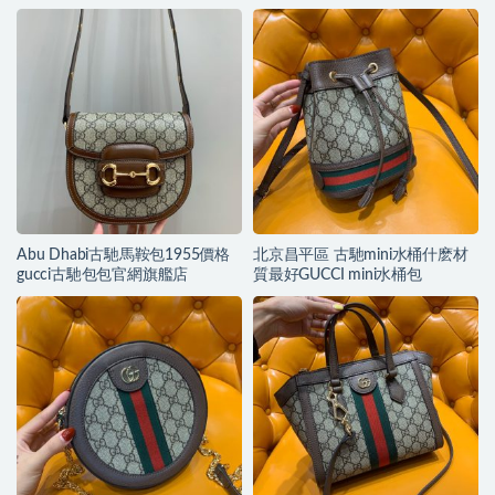
9068
Abu Dhabi古馳馬鞍包1955價格
北京昌平區 古馳mini水桶什麽材
gucci古馳包包官網旗艦店
質最好GUCCI mini水桶包