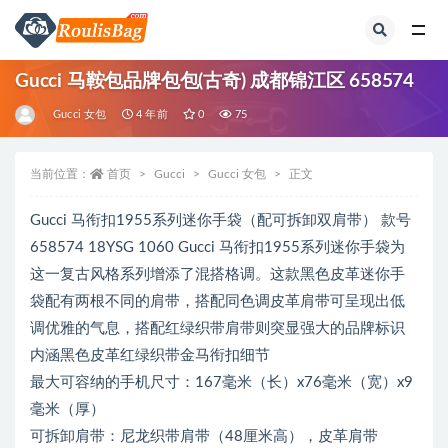
全部
Gucci 马鞍包品牌包包(古奇) 成都锦江区 658574
Gucci 女包
4 年前
0
75
当前位置：
首页
Gucci
Gucci 女包
正文
Gucci 马衔扣1955系列迷你手袋（配可拆卸双肩带） 款号
658574 18YSG 1060 Gucci 马衔扣1955系列迷你手袋为
这一复古风格系列增添了混搭格调。这款黑色皮革迷你手
袋配有两根不同的肩带，搭配同色调皮革肩带可呈现出低
调优雅的气息，搭配红绿织带肩带则突显强大的品牌标识
内涵黑色皮革红绿织带金马衔扣细节
最大可容纳的手机尺寸：167毫米（长）x76毫米（宽）x9
毫米（厚）
可拆卸肩带：尼龙织带肩带（48厘米高），皮革肩带