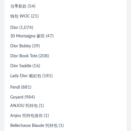
(54)
当季新款
(21)
钱包 WOC
(1,074)
Dior
(47)
30 Montaigne 蒙田
(39)
Dior Bobby
(208)
Dior Book Tote
(16)
Dior Saddle
(181)
Lady Dior 戴妃包
(881)
Fendi
(984)
Goyard
(1)
ANJOU 托特包
(1)
Anjou 托特包迷你
(1)
Bellechasse Biaude 托特包