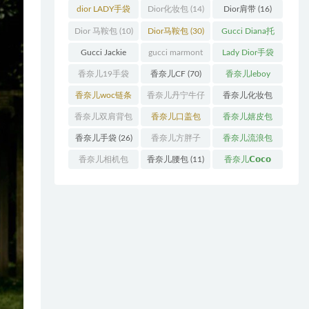
袋
(11)
袋
(31)
dior LADY手袋
Dior化妆包
(14)
Dior肩带
(16)
(70)
Dior 马鞍包
(10)
Dior马鞍包
(30)
Gucci Diana托
特包
(11)
Gucci Jackie
gucci marmont
Lady Dior手袋
(11)
系列
(19)
(51)
香奈儿19手袋
香奈儿CF
(70)
香奈儿leboy
(27)
(13)
香奈儿woc链条
香奈儿丹宁牛仔
香奈儿化妆包
包
(11)
(12)
(13)
香奈儿双肩背包
香奈儿口盖包
香奈儿嬉皮包
(13)
(55)
(10)
香奈儿手袋
(26)
香奈儿方胖子
香奈儿流浪包
(11)
(10)
香奈儿相机包
香奈儿腰包
(11)
香奈儿𝗖𝗼𝗰𝗼
(10)
𝗵𝗮𝗻𝗱𝗹𝗲
(14)