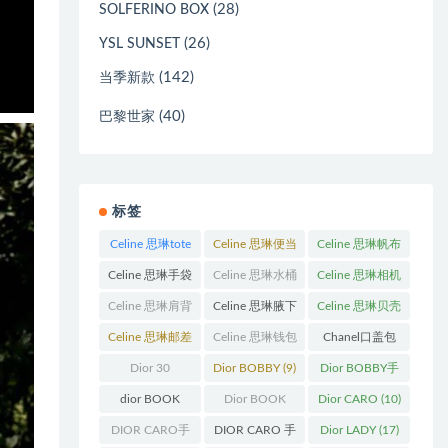
(28)
SOLFERINO BOX
(26)
YSL SUNSET
(142)
当季新款
(40)
巴黎世家
标签
Celine 思琳tote
Celine 思琳便当
Celine 思琳帆布
包
(23)
包
(14)
包
(18)
Celine 思琳手袋
Celine 思琳水桶
Celine 思琳相机
(250)
包
(55)
包
(11)
Celine 思琳肩背
Celine 思琳腋下
Celine 思琳贝壳
包
(12)
包
(10)
包
(12)
Celine 思琳邮差
Celine 思琳钱包
Chanel口盖包
包
(13)
(10)
(13)
Dior 30
Dior BOBBY
(9)
Dior BOBBY手
Montaigne 蒙田
袋
(26)
dior BOOK
Dior BOOK
Dior CARO
(10)
(31)
TOTE
(12)
TOTE手袋
(163)
DIOR CARO手
DIOR CARO 手
Dior LADY
(17)