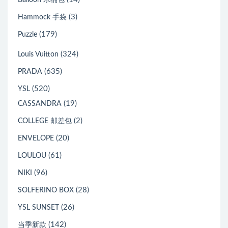
Balloon 水桶包
(3)
Hammock 手袋
(179)
Puzzle
(324)
Louis Vuitton
(635)
PRADA
(520)
YSL
(19)
CASSANDRA
(2)
COLLEGE 邮差包
(20)
ENVELOPE
(61)
LOULOU
(96)
NIKI
(28)
SOLFERINO BOX
(26)
YSL SUNSET
(142)
当季新款