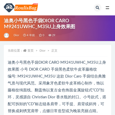
全部
迪奥小号黑色手袋DIOR CARO
M9241UWHC_M35U上身效果图
Dior
4 年前
0
29
当前位置：
首页
Dior
正文
迪奥小号黑色手袋DIOR CARO M9241UWHC_M35U上身
效果图 小号 DIOR CARO 手袋黑色柔软牛皮革藤格纹
编号: M9241UWHC_M35U 这款 Dior Caro 手袋结合典雅
气质与现代风范。采用象牙色柔软牛皮革精心制作，饰以
藤格纹缉面线。翻盖饰以复古金色饰面金属旋钮式“CD”扣
环，灵感源自 Christian Dior 香水瓶的封口。小号款式，搭
配可拆卸的“CD”标志链条肩带，可手提、肩背或斜挎，可
替换成刺绣宽肩带，点缀日常造型或为晚装亮丽点睛。