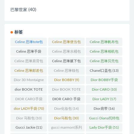
(40)
巴黎世家
标签
Celine 思琳tote包
Celine 思琳便当包
Celine 思琳帆布包
(23)
(14)
(18)
Celine 思琳手袋
Celine 思琳水桶包
Celine 思琳相机包
(250)
(55)
(11)
Celine 思琳肩背包
Celine 思琳腋下包
Celine 思琳贝壳包
(12)
(10)
(12)
Celine 思琳邮差包
Celine 思琳钱包
Chanel口盖包
(13)
(13)
(10)
Dior 30 Montaigne
Dior BOBBY
(9)
Dior BOBBY手袋
蒙田
(31)
(26)
dior BOOK TOTE
Dior BOOK TOTE
Dior CARO
(10)
(12)
手袋
(163)
DIOR CARO手袋
DIOR CARO 手袋
Dior LADY
(17)
(11)
(31)
dior LADY手袋
(70)
Dior化妆包
(14)
Dior肩带
(16)
Dior 马鞍包
(10)
Dior马鞍包
(30)
Gucci Diana托特包
(11)
Gucci Jackie
(11)
gucci marmont系列
Lady Dior手袋
(51)