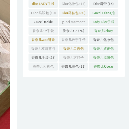
袋
(11)
袋
(31)
dior LADY手袋
Dior化妆包
(14)
Dior肩带
(16)
(70)
Dior 马鞍包
(10)
Dior马鞍包
(30)
Gucci Diana托
特包
(11)
Gucci Jackie
gucci marmont
Lady Dior手袋
(11)
系列
(19)
(51)
香奈儿19手袋
香奈儿CF
(70)
香奈儿leboy
(27)
(13)
香奈儿woc链条
香奈儿丹宁牛仔
香奈儿化妆包
包
(11)
(12)
(13)
香奈儿双肩背包
香奈儿口盖包
香奈儿嬉皮包
(13)
(55)
(10)
香奈儿手袋
(26)
香奈儿方胖子
香奈儿流浪包
(11)
(10)
香奈儿相机包
香奈儿腰包
(11)
香奈儿𝗖𝗼𝗰𝗼
(10)
𝗵𝗮𝗻𝗱𝗹𝗲
(14)