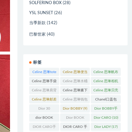
(28)
SOLFERINO BOX
(26)
YSL SUNSET
(142)
当季新款
(40)
巴黎世家
标签
Celine 思琳tote
Celine 思琳便当
Celine 思琳帆布
包
(23)
包
(14)
包
(18)
Celine 思琳手袋
Celine 思琳水桶
Celine 思琳相机
(250)
包
(55)
包
(11)
Celine 思琳肩背
Celine 思琳腋下
Celine 思琳贝壳
包
(12)
包
(10)
包
(12)
Celine 思琳邮差
Celine 思琳钱包
Chanel口盖包
包
(13)
(10)
(13)
Dior 30
Dior BOBBY
(9)
Dior BOBBY手
Montaigne 蒙田
袋
(26)
dior BOOK
Dior BOOK
Dior CARO
(10)
(31)
TOTE
(12)
TOTE手袋
(163)
DIOR CARO手
DIOR CARO 手
Dior LADY
(17)