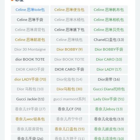
Celine 思琳tote包
Celine 思琳便当包
Celine 思琳帆布包
(23)
(14)
(18)
Celine 思琳手袋
Celine 思琳水桶包
Celine 思琳相机包
(250)
(55)
(11)
Celine 思琳肩背包
Celine 思琳腋下包
Celine 思琳贝壳包
(12)
(10)
(12)
Celine 思琳邮差包
Celine 思琳钱包
Chanel口盖包
(13)
(13)
(10)
Dior 30 Montaigne
Dior BOBBY
(9)
Dior BOBBY手袋
蒙田
(31)
(26)
dior BOOK TOTE
Dior BOOK TOTE
Dior CARO
(10)
(12)
手袋
(163)
DIOR CARO手袋
DIOR CARO 手袋
Dior LADY
(17)
(11)
(31)
dior LADY手袋
(70)
Dior化妆包
(14)
Dior肩带
(16)
Dior 马鞍包
(10)
Dior马鞍包
(30)
Gucci Diana托特包
(11)
Gucci Jackie
(11)
gucci marmont系列
Lady Dior手袋
(51)
(19)
香奈儿19手袋
(27)
香奈儿CF
(70)
香奈儿leboy
(13)
香奈儿woc链条包
香奈儿丹宁牛仔
香奈儿化妆包
(13)
(11)
(12)
香奈儿双肩背包
香奈儿口盖包
(55)
香奈儿嬉皮包
(10)
(13)
香奈儿手袋
(26)
香奈儿方胖子
(11)
香奈儿流浪包
(10)