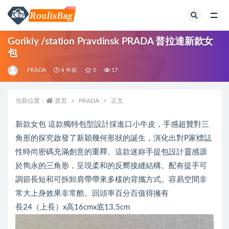
全部
Gorikiy /station Pravdinsk PRADA 普拉達新款女
包
PRADA
4 年前
0
17
当前位置：
首页
PRADA
正文
新款女包 這款獨特包型設計採進口小牛皮，手感超贊對三
角形的探究啟發了新穎幾何形狀的誕生，演化出對P家標誌
性時尚密碼充滿創意的重釋。這款迷妳手提包設計靈感源
於雋永的三角形，呈現柔和的反嚮接縫結構。配有提手可
調節長短和可拆卸肩帶帶來多樣的背攜方式。容易空間非
常大上身效果非常酷。回頭率百分百值得擁有
長24（上長）x高16cmx底13.5cm