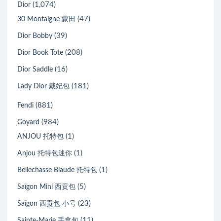
(1,074)
Dior
(47)
30 Montaigne 蒙田
(39)
Dior Bobby
(208)
Dior Book Tote
(16)
Dior Saddle
(181)
Lady Dior 戴妃包
(881)
Fendi
(984)
Goyard
(1)
ANJOU 托特包
(1)
Anjou 托特包迷你
(1)
Bellechasse Biaude 托特包
(5)
Saïgon Mini 西贡包
(23)
Saïgon 西贡包 小号
(11)
Sainte-Marie 手拿包