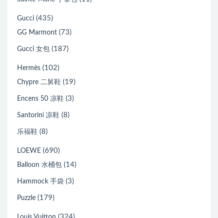
(435)
Gucci
(73)
GG Marmont
(187)
Gucci 女包
(102)
Hermès
(19)
Chypre 二舅鞋
(3)
Encens 50 凉鞋
(8)
Santorini 凉鞋
(8)
乐福鞋
(690)
LOEWE
(14)
Balloon 水桶包
(3)
Hammock 手袋
(179)
Puzzle
(324)
Louis Vuitton