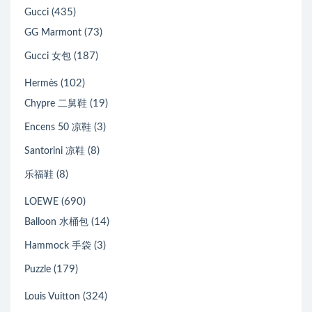
(435)
Gucci
(73)
GG Marmont
(187)
Gucci 女包
(102)
Hermès
(19)
Chypre 二舅鞋
(3)
Encens 50 凉鞋
(8)
Santorini 凉鞋
(8)
乐福鞋
(690)
LOEWE
(14)
Balloon 水桶包
(3)
Hammock 手袋
(179)
Puzzle
(324)
Louis Vuitton