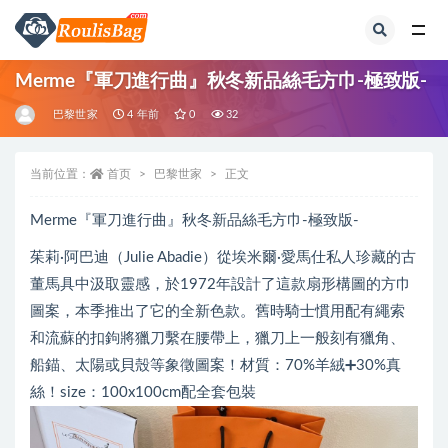
全部
Merme『軍刀進行曲』秋冬新品絲毛方巾-極致版-
巴黎世家
4 年前
0
32
当前位置：
首页
巴黎世家
正文
Merme『軍刀進行曲』秋冬新品絲毛方巾-極致版-
茱莉·阿巴迪（Julie Abadie）從埃米爾·愛馬仕私人珍藏的古
董馬具中汲取靈感，於1972年設計了這款扇形構圖的方巾
圖案，本季推出了它的全新色款。舊時騎士慣用配有繩索
和流蘇的扣鉤將獵刀繫在腰帶上，獵刀上一般刻有獵角、
船錨、太陽或貝殼等象徵圖案！材質：70%羊絨➕30%真
絲！size：100x100cm配全套包裝