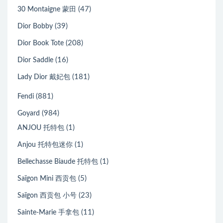
(47)
30 Montaigne 蒙田
(39)
Dior Bobby
(208)
Dior Book Tote
(16)
Dior Saddle
(181)
Lady Dior 戴妃包
(881)
Fendi
(984)
Goyard
(1)
ANJOU 托特包
(1)
Anjou 托特包迷你
(1)
Bellechasse Biaude 托特包
(5)
Saïgon Mini 西贡包
(23)
Saïgon 西贡包 小号
(11)
Sainte-Marie 手拿包