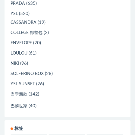
(635)
PRADA
(520)
YSL
(19)
CASSANDRA
(2)
COLLEGE 邮差包
(20)
ENVELOPE
(61)
LOULOU
(96)
NIKI
(28)
SOLFERINO BOX
(26)
YSL SUNSET
(142)
当季新款
(40)
巴黎世家
标签