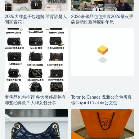
2026大牌盒子包趨勢|誰背誰是人
2026奢侈品包包推薦2026最火手
間富貴花！
袋趨勢推薦時髦到年尾
奢侈品包包推荐 各大奢侈品包有
Toronto Canada 戈雅公文包辨真
哪些经典款？大牌女包分享
假Goyard Cisalpin公文包