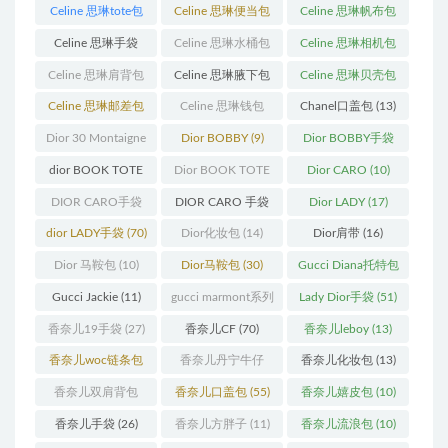
Celine 思琳tote包
Celine 思琳便当包
Celine 思琳帆布包
(23)
(14)
(18)
Celine 思琳手袋
Celine 思琳水桶包
Celine 思琳相机包
(250)
(55)
(11)
Celine 思琳肩背包
Celine 思琳腋下包
Celine 思琳贝壳包
(12)
(10)
(12)
Celine 思琳邮差包
Celine 思琳钱包
Chanel口盖包
(13)
(13)
(10)
Dior 30 Montaigne
Dior BOBBY
(9)
Dior BOBBY手袋
蒙田
(31)
(26)
dior BOOK TOTE
Dior BOOK TOTE
Dior CARO
(10)
(12)
手袋
(163)
DIOR CARO手袋
DIOR CARO 手袋
Dior LADY
(17)
(11)
(31)
dior LADY手袋
(70)
Dior化妆包
(14)
Dior肩带
(16)
Dior 马鞍包
(10)
Dior马鞍包
(30)
Gucci Diana托特包
(11)
Gucci Jackie
(11)
gucci marmont系列
Lady Dior手袋
(51)
(19)
香奈儿19手袋
(27)
香奈儿CF
(70)
香奈儿leboy
(13)
香奈儿woc链条包
香奈儿丹宁牛仔
香奈儿化妆包
(13)
(11)
(12)
香奈儿双肩背包
香奈儿口盖包
(55)
香奈儿嬉皮包
(10)
(13)
香奈儿手袋
(26)
香奈儿方胖子
(11)
香奈儿流浪包
(10)