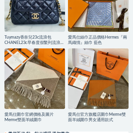
Tuymazy香奈兒23c流浪包
愛馬仕絲巾正品價格Hermes『兩
CHANEL23c早春度假繫列流浪包
馬織情』絲巾 藍色
深藍
愛馬仕圍巾官網價格及圖片
愛馬仕官方旗艦店圍巾Merme雙
Merme雙面羊絨圍巾
面羊絨圍巾男女通用款式