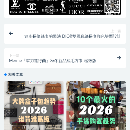
上一篇
迪奧長條絲巾的繫法 DIOR雙層真絲長巾咖色雙面設計
下一篇
Merme『軍刀進行曲』秋冬新品絲毛方巾-極致版-
相关文章