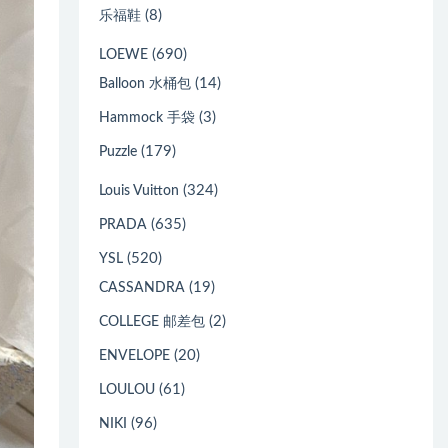
(8)
乐福鞋
(690)
LOEWE
(14)
Balloon 水桶包
(3)
Hammock 手袋
(179)
Puzzle
(324)
Louis Vuitton
(635)
PRADA
(520)
YSL
(19)
CASSANDRA
(2)
COLLEGE 邮差包
(20)
ENVELOPE
(61)
LOULOU
(96)
NIKI