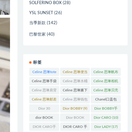
(28)
SOLFERINO BOX
(26)
YSL SUNSET
(142)
当季新款
(40)
巴黎世家
标签
Celine 思琳tote
Celine 思琳便当
Celine 思琳帆布
包
(23)
包
(14)
包
(18)
Celine 思琳手袋
Celine 思琳水桶
Celine 思琳相机
(250)
包
(55)
包
(11)
Celine 思琳肩背
Celine 思琳腋下
Celine 思琳贝壳
包
(12)
包
(10)
包
(12)
Celine 思琳邮差
Celine 思琳钱包
Chanel口盖包
包
(13)
(10)
(13)
Dior 30
Dior BOBBY
(9)
Dior BOBBY手
Montaigne 蒙田
袋
(26)
dior BOOK
Dior BOOK
Dior CARO
(10)
(31)
TOTE
(12)
TOTE手袋
(163)
DIOR CARO手
DIOR CARO 手
Dior LADY
(17)