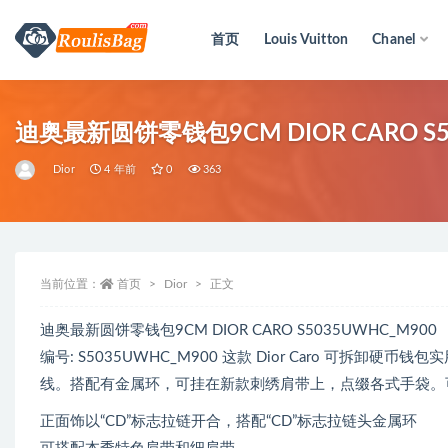
首页
Louis Vuitton
Chanel
全部
迪奥最新圆饼零钱包9CM DIOR CARO S5
Dior
4 年前
0
363
当前位置：
首页
Dior
正文
迪奥最新圆饼零钱包9CM DIOR CARO S5035UWHC_M9
编号: S5035UWHC_M900 这款 Dior Caro 可
线。搭配有金属环，可挂在新款刺绣肩带上，点缀各式手袋。
正面饰以“CD”标志拉链开合，搭配“CD”标志拉链头金属环