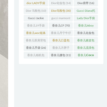
袋
(11)
袋
(31)
dior LADY手袋
Dior化妆包
(14)
Dior肩带
(16)
(70)
Dior 马鞍包
(10)
Dior马鞍包
(30)
Gucci Diana托
特包
(11)
Gucci Jackie
gucci marmont
Lady Dior手袋
(11)
系列
(19)
(51)
香奈儿19手袋
香奈儿CF
(70)
香奈儿leboy
(27)
(13)
香奈儿woc链条
香奈儿丹宁牛仔
香奈儿化妆包
包
(11)
(12)
(13)
香奈儿双肩背包
香奈儿口盖包
香奈儿嬉皮包
(13)
(55)
(10)
香奈儿手袋
(26)
香奈儿方胖子
香奈儿流浪包
(11)
(10)
香奈儿相机包
香奈儿腰包
(11)
香奈儿𝗖𝗼𝗰𝗼
(10)
𝗵𝗮𝗻𝗱𝗹𝗲
(14)