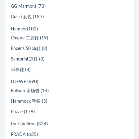
(73)
GG Marmont
(187)
Gucci 女包
(102)
Hermès
(19)
Chypre 二舅鞋
(3)
Encens 50 凉鞋
(8)
Santorini 凉鞋
(8)
乐福鞋
(690)
LOEWE
(14)
Balloon 水桶包
(3)
Hammock 手袋
(179)
Puzzle
(324)
Louis Vuitton
(635)
PRADA