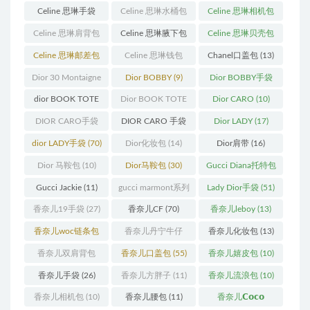
(23)
(14)
(18)
Celine 思琳手袋
Celine 思琳水桶包
Celine 思琳相机包
(250)
(55)
(11)
Celine 思琳肩背包
Celine 思琳腋下包
Celine 思琳贝壳包
(12)
(10)
(12)
Celine 思琳邮差包
Celine 思琳钱包
Chanel口盖包
(13)
(13)
(10)
Dior 30 Montaigne
Dior BOBBY
(9)
Dior BOBBY手袋
蒙田
(31)
(26)
dior BOOK TOTE
Dior BOOK TOTE
Dior CARO
(10)
(12)
手袋
(163)
DIOR CARO手袋
DIOR CARO 手袋
Dior LADY
(17)
(11)
(31)
dior LADY手袋
(70)
Dior化妆包
(14)
Dior肩带
(16)
Dior 马鞍包
(10)
Dior马鞍包
(30)
Gucci Diana托特包
(11)
Gucci Jackie
(11)
gucci marmont系列
Lady Dior手袋
(51)
(19)
香奈儿19手袋
(27)
香奈儿CF
(70)
香奈儿leboy
(13)
香奈儿woc链条包
香奈儿丹宁牛仔
香奈儿化妆包
(13)
(11)
(12)
香奈儿双肩背包
香奈儿口盖包
(55)
香奈儿嬉皮包
(10)
(13)
香奈儿手袋
(26)
香奈儿方胖子
(11)
香奈儿流浪包
(10)
香奈儿相机包
(10)
香奈儿腰包
(11)
香奈儿𝗖𝗼𝗰𝗼