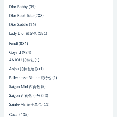
(39)
Dior Bobby
(208)
Dior Book Tote
(16)
Dior Saddle
(181)
Lady Dior 戴妃包
(881)
Fendi
(984)
Goyard
(1)
ANJOU 托特包
(1)
Anjou 托特包迷你
(1)
Bellechasse Biaude 托特包
(5)
Saïgon Mini 西贡包
(23)
Saïgon 西贡包 小号
(11)
Sainte-Marie 手拿包
(435)
Gucci