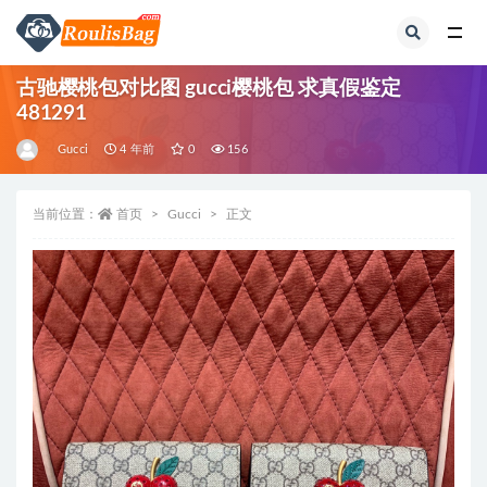
全部
古驰樱桃包对比图 gucci樱桃包 求真假鉴定
481291
Gucci
4 年前
0
156
当前位置：
首页
Gucci
正文