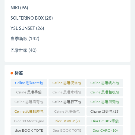
(96)
NIKI
(28)
SOLFERINO BOX
(26)
YSL SUNSET
(142)
当季新款
(40)
巴黎世家
标签
Celine 思琳tote包
Celine 思琳便当包
Celine 思琳帆布包
(23)
(14)
(18)
Celine 思琳手袋
Celine 思琳水桶包
Celine 思琳相机包
(250)
(55)
(11)
Celine 思琳肩背包
Celine 思琳腋下包
Celine 思琳贝壳包
(12)
(10)
(12)
Celine 思琳邮差包
Celine 思琳钱包
Chanel口盖包
(13)
(13)
(10)
Dior 30 Montaigne
Dior BOBBY
(9)
Dior BOBBY手袋
蒙田
(31)
(26)
dior BOOK TOTE
Dior BOOK TOTE
Dior CARO
(10)