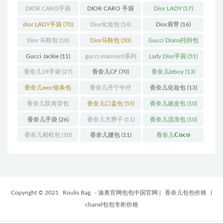
(12)
手袋
(163)
DIOR CARO手袋
DIOR CARO 手袋
Dior LADY
(17)
(11)
(31)
dior LADY手袋
(70)
Dior化妆包
(14)
Dior肩带
(16)
Dior 马鞍包
(10)
Dior马鞍包
(30)
Gucci Diana托特包
(11)
Gucci Jackie
(11)
gucci marmont系列
Lady Dior手袋
(51)
(19)
香奈儿19手袋
(27)
香奈儿CF
(70)
香奈儿leboy
(13)
香奈儿woc链条包
香奈儿丹宁牛仔
香奈儿化妆包
(13)
(11)
(12)
香奈儿双肩背包
香奈儿口盖包
(55)
香奈儿嬉皮包
(10)
(13)
香奈儿手袋
(26)
香奈儿方胖子
(11)
香奈儿流浪包
(10)
香奈儿相机包
(10)
香奈儿腰包
(11)
香奈儿𝗖𝗼𝗰𝗼
𝗵𝗮𝗻𝗱𝗹𝗲
(14)
Copyright © 2021
Roulis Bag
- 迪奥官网包包中国官网
|
香奈儿包包价格
|
chanel包包专柜价格