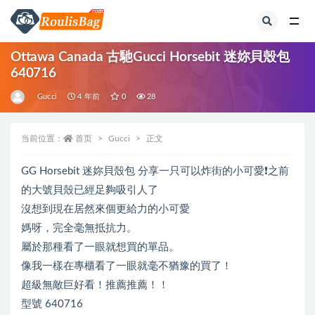
全部
Ottawa Canada 古馳Gucci Horsebit 迷妳貝殼包
640716
Gucci
4 年前
0
28
当前位置：
首页
Gucci
正文
GG Horsebit 迷妳貝殼包 分享一只可以炸街的小可愛❗️之前
的大號貝殼已經足夠吸引人了
沒想到現在居然來個更給力的小可愛
媽呀，完全毫無抵抗力。
屬於那種看了一眼就想買的單品。
像我一樣在專櫃看了一眼就毫不猶豫的買了！
超級無敵巨好看！推薦推薦！！
型號 640716