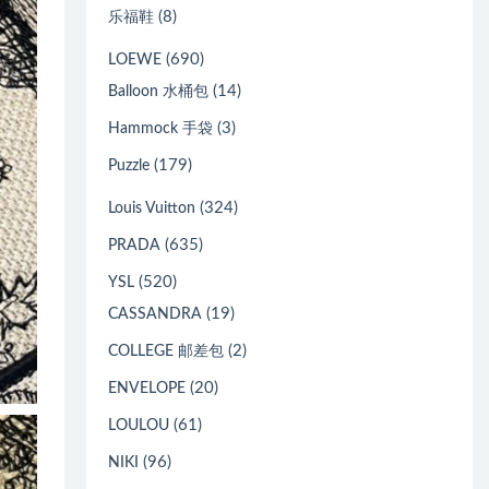
(8)
乐福鞋
(690)
LOEWE
(14)
Balloon 水桶包
(3)
Hammock 手袋
(179)
Puzzle
(324)
Louis Vuitton
(635)
PRADA
(520)
YSL
(19)
CASSANDRA
(2)
COLLEGE 邮差包
(20)
ENVELOPE
(61)
LOULOU
(96)
NIKI