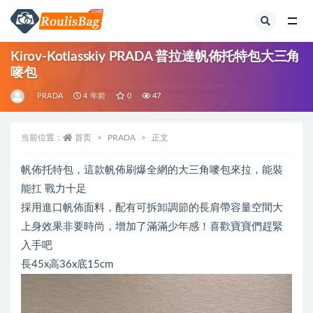
全部
Kirov-Kotlasskiy PRADA 普拉達帆佈托特包大三角
嘜包
PRADA
4 年前
0
47
当前位置：
首页
PRADA
正文
帆佈托特包，這款帆佈刷爆全網的大三角嘜包來拉，能裝
能扛 戰力十足
採用進口帆佈面料，配有可拆卸調節的長肩帶容量空間大
上身效果非要時尚，增加了滿滿少年感！喜歡寶寶們趕緊
入手吧
長45x高36x底15cm