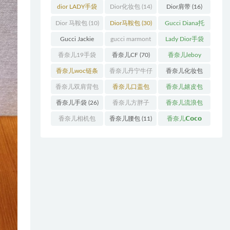
袋
(11)
袋
(31)
dior LADY手袋
Dior化妆包
(14)
Dior肩带
(16)
(70)
Dior 马鞍包
(10)
Dior马鞍包
(30)
Gucci Diana托
特包
(11)
Gucci Jackie
gucci marmont
Lady Dior手袋
(11)
系列
(19)
(51)
香奈儿19手袋
香奈儿CF
(70)
香奈儿leboy
(27)
(13)
香奈儿woc链条
香奈儿丹宁牛仔
香奈儿化妆包
包
(11)
(12)
(13)
香奈儿双肩背包
香奈儿口盖包
香奈儿嬉皮包
(13)
(55)
(10)
香奈儿手袋
(26)
香奈儿方胖子
香奈儿流浪包
(11)
(10)
香奈儿相机包
香奈儿腰包
(11)
香奈儿𝗖𝗼𝗰𝗼
(10)
𝗵𝗮𝗻𝗱𝗹𝗲
(14)