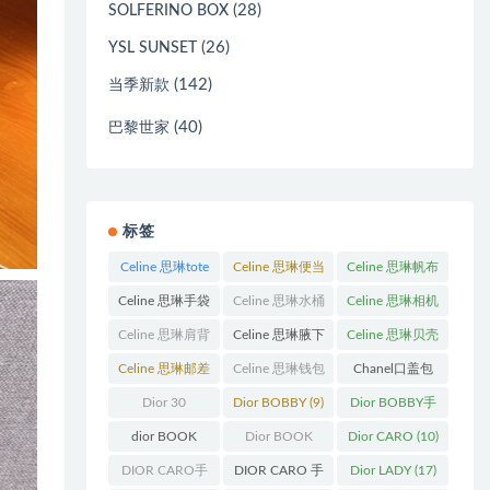
(28)
SOLFERINO BOX
(26)
YSL SUNSET
(142)
当季新款
(40)
巴黎世家
标签
Celine 思琳tote
Celine 思琳便当
Celine 思琳帆布
包
(23)
包
(14)
包
(18)
Celine 思琳手袋
Celine 思琳水桶
Celine 思琳相机
(250)
包
(55)
包
(11)
Celine 思琳肩背
Celine 思琳腋下
Celine 思琳贝壳
包
(12)
包
(10)
包
(12)
Celine 思琳邮差
Celine 思琳钱包
Chanel口盖包
包
(13)
(10)
(13)
Dior 30
Dior BOBBY
(9)
Dior BOBBY手
Montaigne 蒙田
袋
(26)
dior BOOK
Dior BOOK
Dior CARO
(10)
(31)
TOTE
(12)
TOTE手袋
(163)
DIOR CARO手
DIOR CARO 手
Dior LADY
(17)