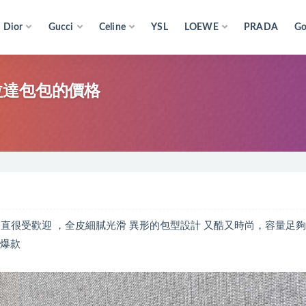
Dior
Gucci
Celine
YSL
LOEWE
PRADA
Go
包普拉達包包的價格
直很受歡迎 ，全皮細膩光滑 異形的包型設計 又酷又時尚，容量足夠
草爆款