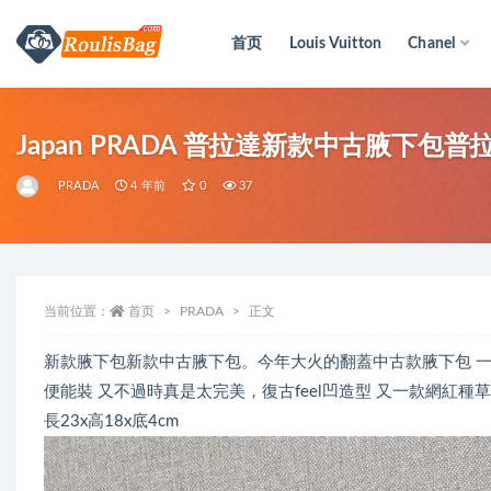
首页
Louis Vuitton
Chanel
全部
Japan PRADA 普拉達新款中古腋下
PRADA
4 年前
0
37
当前位置：
首页
PRADA
正文
新款腋下包新款中古腋下包。今年大火的翻蓋中古款腋下包 一
便能裝 又不過時真是太完美，復古feel凹造型 又一款網紅種
長23x高18x底4cm