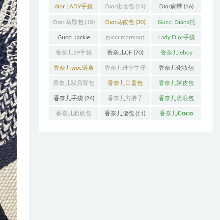
袋
(11)
袋
(31)
dior LADY手袋
Dior化妆包
(14)
Dior肩带
(16)
(70)
Dior 马鞍包
(10)
Dior马鞍包
(30)
Gucci Diana托
特包
(11)
Gucci Jackie
gucci marmont
Lady Dior手袋
(11)
系列
(19)
(51)
香奈儿19手袋
香奈儿CF
(70)
香奈儿leboy
(27)
(13)
香奈儿woc链条
香奈儿丹宁牛仔
香奈儿化妆包
包
(11)
(12)
(13)
香奈儿双肩背包
香奈儿口盖包
香奈儿嬉皮包
(13)
(55)
(10)
香奈儿手袋
(26)
香奈儿方胖子
香奈儿流浪包
(11)
(10)
香奈儿相机包
香奈儿腰包
(11)
香奈儿𝗖𝗼𝗰𝗼
(10)
𝗵𝗮𝗻𝗱𝗹𝗲
(14)