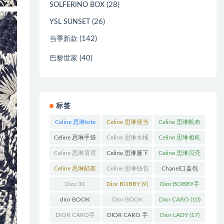
(28)
SOLFERINO BOX
(26)
YSL SUNSET
(142)
当季新款
(40)
巴黎世家
标签
Celine 思琳tote
Celine 思琳便当
Celine 思琳帆布
包
(23)
包
(14)
包
(18)
Celine 思琳手袋
Celine 思琳水桶
Celine 思琳相机
(250)
包
(55)
包
(11)
Celine 思琳肩背
Celine 思琳腋下
Celine 思琳贝壳
包
(12)
包
(10)
包
(12)
Celine 思琳邮差
Celine 思琳钱包
Chanel口盖包
包
(13)
(10)
(13)
Dior 30
Dior BOBBY
(9)
Dior BOBBY手
Montaigne 蒙田
袋
(26)
dior BOOK
Dior BOOK
Dior CARO
(10)
(31)
TOTE
(12)
TOTE手袋
(163)
DIOR CARO手
DIOR CARO 手
Dior LADY
(17)