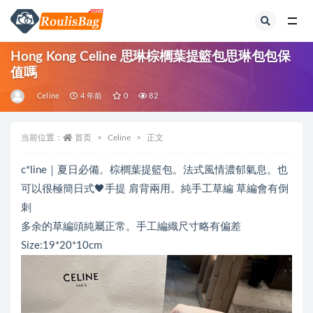
全部
Hong Kong Celine 思琳棕櫚葉提籃包思琳包包保
值嗎
Celine
4 年前
0
82
当前位置：
首页
Celine
正文
c*line｜夏日必備。棕櫚葉提籃包。法式風情濃郁氣息。也
可以很極簡日式🖤手提 肩背兩用。純手工草編 草編會有倒
刺
多余的草編頭純屬正常。手工編織尺寸略有偏差
Size:19*20*10cm