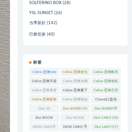
(28)
SOLFERINO BOX
(26)
YSL SUNSET
(142)
当季新款
(40)
巴黎世家
标签
Celine 思琳tote
Celine 思琳便当
Celine 思琳帆布
包
(23)
包
(14)
包
(18)
Celine 思琳手袋
Celine 思琳水桶
Celine 思琳相机
(250)
包
(55)
包
(11)
Celine 思琳肩背
Celine 思琳腋下
Celine 思琳贝壳
包
(12)
包
(10)
包
(12)
Celine 思琳邮差
Celine 思琳钱包
Chanel口盖包
包
(13)
(10)
(13)
Dior 30
Dior BOBBY
(9)
Dior BOBBY手
Montaigne 蒙田
袋
(26)
dior BOOK
Dior BOOK
Dior CARO
(10)
(31)
TOTE
(12)
TOTE手袋
(163)
DIOR CARO手
DIOR CARO 手
Dior LADY
(17)