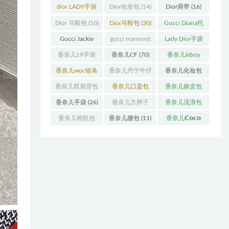
袋
(11)
袋
(31)
dior LADY手袋
Dior化妆包
(14)
Dior肩带
(16)
(70)
Dior 马鞍包
(10)
Dior马鞍包
(30)
Gucci Diana托
特包
(11)
Gucci Jackie
gucci marmont
Lady Dior手袋
(11)
系列
(19)
(51)
香奈儿19手袋
香奈儿CF
(70)
香奈儿leboy
(27)
(13)
香奈儿woc链条
香奈儿丹宁牛仔
香奈儿化妆包
包
(11)
(12)
(13)
香奈儿双肩背包
香奈儿口盖包
香奈儿嬉皮包
(13)
(55)
(10)
香奈儿手袋
(26)
香奈儿方胖子
香奈儿流浪包
(11)
(10)
香奈儿相机包
香奈儿腰包
(11)
香奈儿𝗖𝗼𝗰𝗼
(10)
𝗵𝗮𝗻𝗱𝗹𝗲
(14)