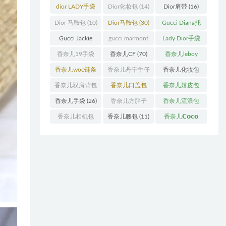
袋
(11)
袋
(31)
dior LADY手袋
Dior化妆包
(14)
Dior肩带
(16)
(70)
Dior 马鞍包
(10)
Dior马鞍包
(30)
Gucci Diana托
特包
(11)
Gucci Jackie
gucci marmont
Lady Dior手袋
(11)
系列
(19)
(51)
香奈儿19手袋
香奈儿CF
(70)
香奈儿leboy
(27)
(13)
香奈儿woc链条
香奈儿丹宁牛仔
香奈儿化妆包
包
(11)
(12)
(13)
香奈儿双肩背包
香奈儿口盖包
香奈儿嬉皮包
(13)
(55)
(10)
香奈儿手袋
(26)
香奈儿方胖子
香奈儿流浪包
(11)
(10)
香奈儿相机包
香奈儿腰包
(11)
香奈儿𝗖𝗼𝗰𝗼
(10)
𝗵𝗮𝗻𝗱𝗹𝗲
(14)