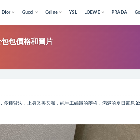
Dior
Gucci
Celine
YSL
LOEWE
PRADA
Go
迪奧女士包包價格和圖片
肩帶，多種背法，上身又美又颯，純手工編織的菱格，滿滿的夏日氣息