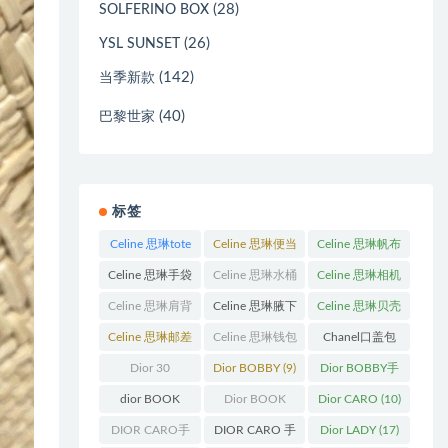
(28)
SOLFERINO BOX
(26)
YSL SUNSET
(142)
当季新款
(40)
巴黎世家
标签
Celine 思琳tote
Celine 思琳便当
Celine 思琳帆布
包
(23)
包
(14)
包
(18)
Celine 思琳手袋
Celine 思琳水桶
Celine 思琳相机
(250)
包
(55)
包
(11)
Celine 思琳肩背
Celine 思琳腋下
Celine 思琳贝壳
包
(12)
包
(10)
包
(12)
Celine 思琳邮差
Celine 思琳钱包
Chanel口盖包
包
(13)
(10)
(13)
Dior 30
Dior BOBBY
(9)
Dior BOBBY手
Montaigne 蒙田
袋
(26)
dior BOOK
Dior BOOK
Dior CARO
(10)
(31)
TOTE
(12)
TOTE手袋
(163)
DIOR CARO手
DIOR CARO 手
Dior LADY
(17)