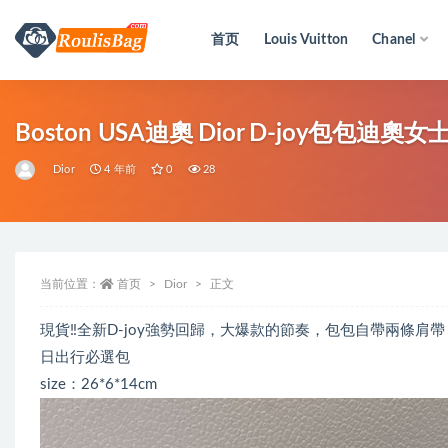
首页
Louis Vuitton
Chanel
全部
Boston USA迪奧 Dior D-joy包包
Dior
4 年前
0
28
当前位置：
首页
Dior
正文
現貨‼️全新D-joy強勢回歸，大爆款的節奏，包包自帶兩條
日出行必選包
size：26*6*14cm