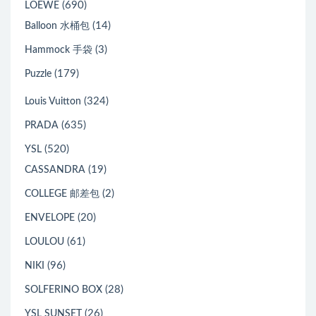
(690)
LOEWE
(14)
Balloon 水桶包
(3)
Hammock 手袋
(179)
Puzzle
(324)
Louis Vuitton
(635)
PRADA
(520)
YSL
(19)
CASSANDRA
(2)
COLLEGE 邮差包
(20)
ENVELOPE
(61)
LOULOU
(96)
NIKI
(28)
SOLFERINO BOX
(26)
YSL SUNSET