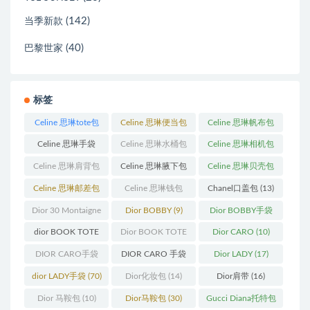
(142)
当季新款
(40)
巴黎世家
标签
Celine 思琳tote包
Celine 思琳便当包
Celine 思琳帆布包
(23)
(14)
(18)
Celine 思琳手袋
Celine 思琳水桶包
Celine 思琳相机包
(250)
(55)
(11)
Celine 思琳肩背包
Celine 思琳腋下包
Celine 思琳贝壳包
(12)
(10)
(12)
Celine 思琳邮差包
Celine 思琳钱包
Chanel口盖包
(13)
(13)
(10)
Dior 30 Montaigne
Dior BOBBY
(9)
Dior BOBBY手袋
蒙田
(31)
(26)
dior BOOK TOTE
Dior BOOK TOTE
Dior CARO
(10)
(12)
手袋
(163)
DIOR CARO手袋
DIOR CARO 手袋
Dior LADY
(17)
(11)
(31)
dior LADY手袋
(70)
Dior化妆包
(14)
Dior肩带
(16)
Dior 马鞍包
(10)
Dior马鞍包
(30)
Gucci Diana托特包