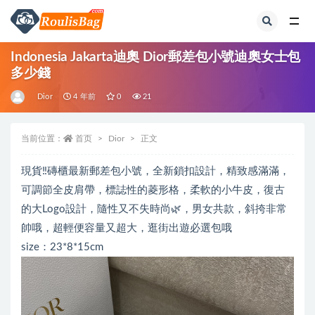
全部
Indonesia Jakarta迪奧 Dior郵差包小號迪奧女士包
多少錢
Dior
4 年前
0
21
当前位置：
首页
Dior
正文
現貨‼️磚櫃最新郵差包小號，全新鎖扣設計，精致感滿滿，
可調節全皮肩帶，標誌性的菱形格，柔軟的小牛皮，復古
的大Logo設計，隨性又不失時尚🌿，男女共款，斜挎非常
帥哦️，超輕便容量又超大，逛街出遊必選包哦
size：23*8*15cm