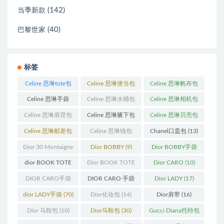
(142)
当季新款
(40)
巴黎世家
标签
Celine 思琳tote包
Celine 思琳便当包
Celine 思琳帆布包
(23)
(14)
(18)
Celine 思琳手袋
Celine 思琳水桶包
Celine 思琳相机包
(250)
(55)
(11)
Celine 思琳肩背包
Celine 思琳腋下包
Celine 思琳贝壳包
(12)
(10)
(12)
Celine 思琳邮差包
Celine 思琳钱包
Chanel口盖包
(13)
(13)
(10)
Dior 30 Montaigne
Dior BOBBY
(9)
Dior BOBBY手袋
蒙田
(31)
(26)
dior BOOK TOTE
Dior BOOK TOTE
Dior CARO
(10)
(12)
手袋
(163)
DIOR CARO手袋
DIOR CARO 手袋
Dior LADY
(17)
(11)
(31)
dior LADY手袋
(70)
Dior化妆包
(14)
Dior肩带
(16)
Dior 马鞍包
(10)
Dior马鞍包
(30)
Gucci Diana托特包