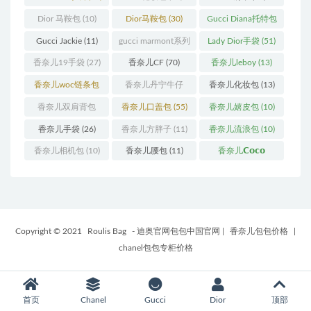
Dior 马鞍包
(10)
Dior马鞍包
(30)
Gucci Diana托特包
(11)
Gucci Jackie
(11)
gucci marmont系列
Lady Dior手袋
(51)
(19)
香奈儿19手袋
(27)
香奈儿CF
(70)
香奈儿leboy
(13)
香奈儿woc链条包
香奈儿丹宁牛仔
香奈儿化妆包
(13)
(11)
(12)
香奈儿双肩背包
香奈儿口盖包
(55)
香奈儿嬉皮包
(10)
(13)
香奈儿手袋
(26)
香奈儿方胖子
(11)
香奈儿流浪包
(10)
香奈儿相机包
(10)
香奈儿腰包
(11)
香奈儿𝗖𝗼𝗰𝗼
𝗵𝗮𝗻𝗱𝗹𝗲
(14)
Copyright © 2021
Roulis Bag
- 迪奥官网包包中国官网
|
香奈儿包包价格
|
chanel包包专柜价格
首页
Chanel
Gucci
Dior
顶部