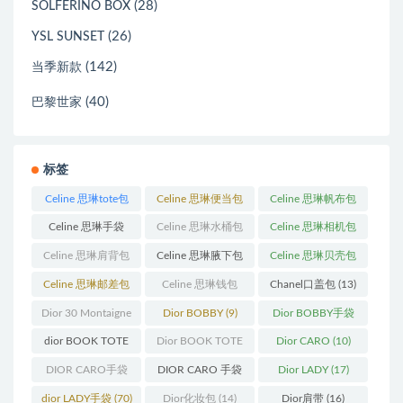
(28)
SOLFERINO BOX
(26)
YSL SUNSET
(142)
当季新款
(40)
巴黎世家
标签
Celine 思琳tote包
Celine 思琳便当包
Celine 思琳帆布包
(23)
(14)
(18)
Celine 思琳手袋
Celine 思琳水桶包
Celine 思琳相机包
(250)
(55)
(11)
Celine 思琳肩背包
Celine 思琳腋下包
Celine 思琳贝壳包
(12)
(10)
(12)
Celine 思琳邮差包
Celine 思琳钱包
Chanel口盖包
(13)
(13)
(10)
Dior 30 Montaigne
Dior BOBBY
(9)
Dior BOBBY手袋
蒙田
(31)
(26)
dior BOOK TOTE
Dior BOOK TOTE
Dior CARO
(10)
(12)
手袋
(163)
DIOR CARO手袋
DIOR CARO 手袋
Dior LADY
(17)
(11)
(31)
dior LADY手袋
(70)
Dior化妆包
(14)
Dior肩带
(16)