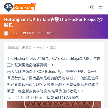
全部
Nottingham UK Britain古馳The Hacker Project沙
漏包
Gucci
4 年前
0
23
当前位置：
首页
Gucci
正文
The Hacker Project沙漏包。G7 x Balenci@ga聯名款。年度
王炸繫列當然必須要買啊！！
兩大品牌強強聯手 GGx Balenci@ga=雙倍的快樂️。每一件
單品都集結了兩大品牌最經典的元素 構成了一個混搭世界
對於喜歡這兩個品牌的人來說 已經不再是爆款這麽簡單了
而是一種全新的美學態度 聯名繫列值得收藏！！
尺寸 22.5×14.5x10cm。型號 681697沙漏包