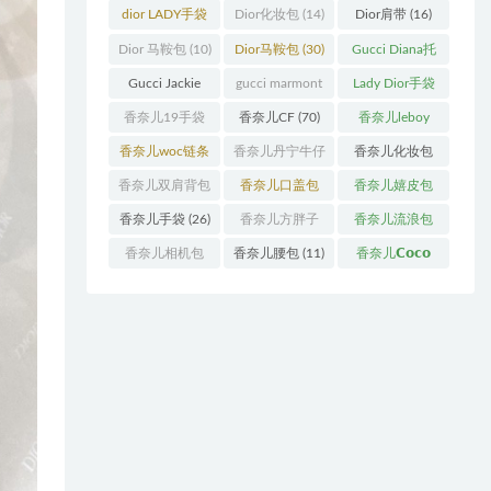
袋
(11)
袋
(31)
dior LADY手袋
Dior化妆包
(14)
Dior肩带
(16)
(70)
Dior 马鞍包
(10)
Dior马鞍包
(30)
Gucci Diana托
特包
(11)
Gucci Jackie
gucci marmont
Lady Dior手袋
(11)
系列
(19)
(51)
香奈儿19手袋
香奈儿CF
(70)
香奈儿leboy
(27)
(13)
香奈儿woc链条
香奈儿丹宁牛仔
香奈儿化妆包
包
(11)
(12)
(13)
香奈儿双肩背包
香奈儿口盖包
香奈儿嬉皮包
(13)
(55)
(10)
香奈儿手袋
(26)
香奈儿方胖子
香奈儿流浪包
(11)
(10)
香奈儿相机包
香奈儿腰包
(11)
香奈儿𝗖𝗼𝗰𝗼
(10)
𝗵𝗮𝗻𝗱𝗹𝗲
(14)