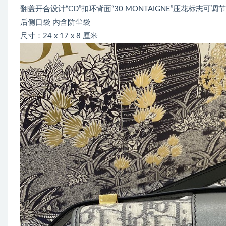
翻盖开合设计“CD”扣环背面“30 MONTAIGNE”压花标志可调节
后侧口袋 内含防尘袋
尺寸：24 x 17 x 8 厘米