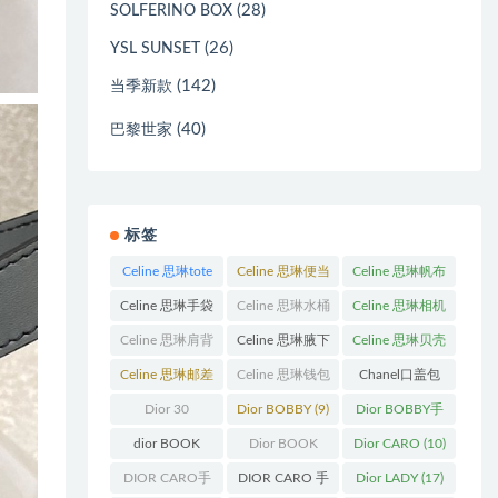
(28)
SOLFERINO BOX
(26)
YSL SUNSET
(142)
当季新款
(40)
巴黎世家
标签
Celine 思琳tote
Celine 思琳便当
Celine 思琳帆布
包
(23)
包
(14)
包
(18)
Celine 思琳手袋
Celine 思琳水桶
Celine 思琳相机
(250)
包
(55)
包
(11)
Celine 思琳肩背
Celine 思琳腋下
Celine 思琳贝壳
包
(12)
包
(10)
包
(12)
Celine 思琳邮差
Celine 思琳钱包
Chanel口盖包
包
(13)
(10)
(13)
Dior 30
Dior BOBBY
(9)
Dior BOBBY手
Montaigne 蒙田
袋
(26)
dior BOOK
Dior BOOK
Dior CARO
(10)
(31)
TOTE
(12)
TOTE手袋
(163)
DIOR CARO手
DIOR CARO 手
Dior LADY
(17)