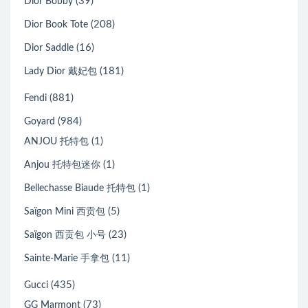
(39)
Dior Bobby
(208)
Dior Book Tote
(16)
Dior Saddle
(181)
Lady Dior 戴妃包
(881)
Fendi
(984)
Goyard
(1)
ANJOU 托特包
(1)
Anjou 托特包迷你
(1)
Bellechasse Biaude 托特包
(5)
Saïgon Mini 西贡包
(23)
Saïgon 西贡包 小号
(11)
Sainte-Marie 手拿包
(435)
Gucci
(73)
GG Marmont