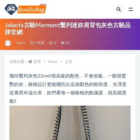
全部
Jakarta古馳Marmont繫列迷妳肩背包灰色古馳品
牌官網
Gucci
4 年前
0
55
当前位置：
首页
Gucci
正文
幾何繫列灰色22cm‼️很高級的顏色，不會俗氣，一眼很驚
艷的灰，棱格設計更能襯托出這個顏色的飽和度，光澤度
從裏而外溢出來，妳們看每一個棱格的飽滿度，很高檔貴
氣‼️