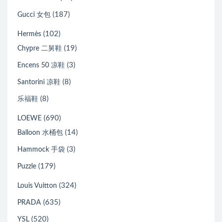
(187)
Gucci 女包
(102)
Hermès
(19)
Chypre 二舅鞋
(3)
Encens 50 凉鞋
(8)
Santorini 凉鞋
(8)
乐福鞋
(690)
LOEWE
(14)
Balloon 水桶包
(3)
Hammock 手袋
(179)
Puzzle
(324)
Louis Vuitton
(635)
PRADA
(520)
YSL