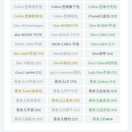
(250)
(55)
(11)
Celine 思琳肩背包
Celine 思琳腋下包
Celine 思琳贝壳包
(12)
(10)
(12)
Celine 思琳邮差包
Celine 思琳钱包
Chanel口盖包
(13)
(13)
(10)
Dior 30 Montaigne
Dior BOBBY
(9)
Dior BOBBY手袋
蒙田
(31)
(26)
dior BOOK TOTE
Dior BOOK TOTE
Dior CARO
(10)
(12)
手袋
(163)
DIOR CARO手袋
DIOR CARO 手袋
Dior LADY
(17)
(11)
(31)
dior LADY手袋
(70)
Dior化妆包
(14)
Dior肩带
(16)
Dior 马鞍包
(10)
Dior马鞍包
(30)
Gucci Diana托特包
(11)
Gucci Jackie
(11)
gucci marmont系列
Lady Dior手袋
(51)
(19)
香奈儿19手袋
(27)
香奈儿CF
(70)
香奈儿leboy
(13)
香奈儿woc链条包
香奈儿丹宁牛仔
香奈儿化妆包
(13)
(11)
(12)
香奈儿双肩背包
香奈儿口盖包
(55)
香奈儿嬉皮包
(10)
(13)
香奈儿手袋
(26)
香奈儿方胖子
(11)
香奈儿流浪包
(10)
香奈儿相机包
(10)
香奈儿腰包
(11)
香奈儿𝗖𝗼𝗰𝗼
𝗵𝗮𝗻𝗱𝗹𝗲
(14)