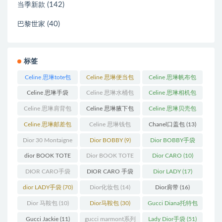
(142)
当季新款
(40)
巴黎世家
标签
Celine 思琳tote包
Celine 思琳便当包
Celine 思琳帆布包
(23)
(14)
(18)
Celine 思琳手袋
Celine 思琳水桶包
Celine 思琳相机包
(250)
(55)
(11)
Celine 思琳肩背包
Celine 思琳腋下包
Celine 思琳贝壳包
(12)
(10)
(12)
Celine 思琳邮差包
Celine 思琳钱包
Chanel口盖包
(13)
(13)
(10)
Dior 30 Montaigne
Dior BOBBY
(9)
Dior BOBBY手袋
蒙田
(31)
(26)
dior BOOK TOTE
Dior BOOK TOTE
Dior CARO
(10)
(12)
手袋
(163)
DIOR CARO手袋
DIOR CARO 手袋
Dior LADY
(17)
(11)
(31)
dior LADY手袋
(70)
Dior化妆包
(14)
Dior肩带
(16)
Dior 马鞍包
(10)
Dior马鞍包
(30)
Gucci Diana托特包
(11)
Gucci Jackie
(11)
gucci marmont系列
Lady Dior手袋
(51)