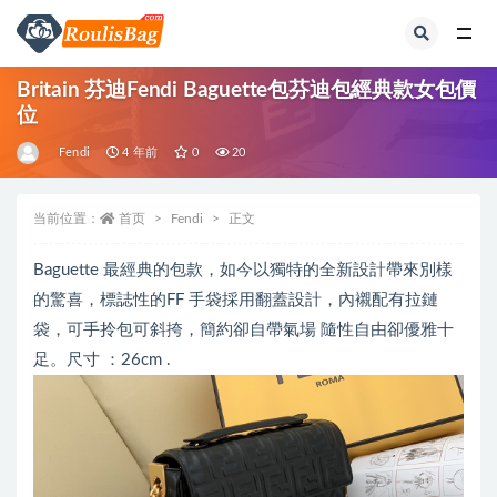
全部
Britain 芬迪Fendi Baguette包芬迪包經典款女包價
位
Fendi
4 年前
0
20
当前位置：
首页
Fendi
正文
Baguette 最經典的包款，如今以獨特的全新設計帶來別樣
的驚喜，標誌性的FF 手袋採用翻蓋設計，內襯配有拉鏈
袋，可手拎包可斜挎，簡約卻自帶氣場 隨性自由卻優雅十
足。尺寸 ：26cm .