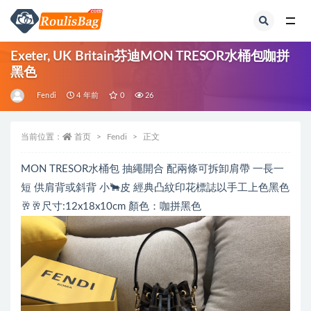
全部
Exeter, UK Britain芬迪MON TRESOR水桶包咖拼
黑色
Fendi
4 年前
0
26
当前位置：
首页
Fendi
正文
MON TRESOR水桶包 抽繩開合 配兩條可拆卸肩帶 一長一
短 供肩背或斜背 小🐂皮 經典凸紋印花標誌以手工上色黑色
🥂🥂尺寸:12x18x10cm 顏色：咖拼黑色