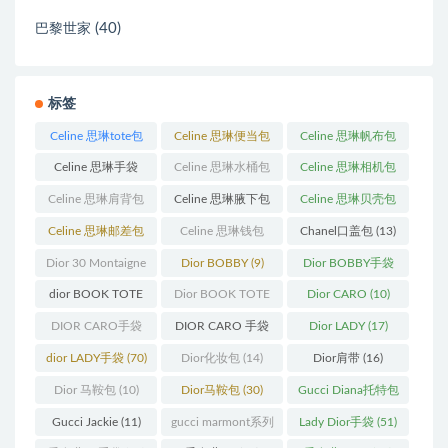
(40)
巴黎世家
标签
Celine 思琳tote包
Celine 思琳便当包
Celine 思琳帆布包
(23)
(14)
(18)
Celine 思琳手袋
Celine 思琳水桶包
Celine 思琳相机包
(250)
(55)
(11)
Celine 思琳肩背包
Celine 思琳腋下包
Celine 思琳贝壳包
(12)
(10)
(12)
Celine 思琳邮差包
Celine 思琳钱包
Chanel口盖包
(13)
(13)
(10)
Dior 30 Montaigne
Dior BOBBY
(9)
Dior BOBBY手袋
蒙田
(31)
(26)
dior BOOK TOTE
Dior BOOK TOTE
Dior CARO
(10)
(12)
手袋
(163)
DIOR CARO手袋
DIOR CARO 手袋
Dior LADY
(17)
(11)
(31)
dior LADY手袋
(70)
Dior化妆包
(14)
Dior肩带
(16)
Dior 马鞍包
(10)
Dior马鞍包
(30)
Gucci Diana托特包
(11)
Gucci Jackie
(11)
gucci marmont系列
Lady Dior手袋
(51)