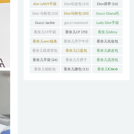
袋
(11)
袋
(31)
dior LADY手袋
Dior化妆包
(14)
Dior肩带
(16)
(70)
Dior 马鞍包
(10)
Dior马鞍包
(30)
Gucci Diana托
特包
(11)
Gucci Jackie
gucci marmont
Lady Dior手袋
(11)
系列
(19)
(51)
香奈儿19手袋
香奈儿CF
(70)
香奈儿leboy
(27)
(13)
香奈儿woc链条
香奈儿丹宁牛仔
香奈儿化妆包
包
(11)
(12)
(13)
香奈儿双肩背包
香奈儿口盖包
香奈儿嬉皮包
(13)
(55)
(10)
香奈儿手袋
(26)
香奈儿方胖子
香奈儿流浪包
(11)
(10)
香奈儿相机包
香奈儿腰包
(11)
香奈儿𝗖𝗼𝗰𝗼
(10)
𝗵𝗮𝗻𝗱𝗹𝗲
(14)