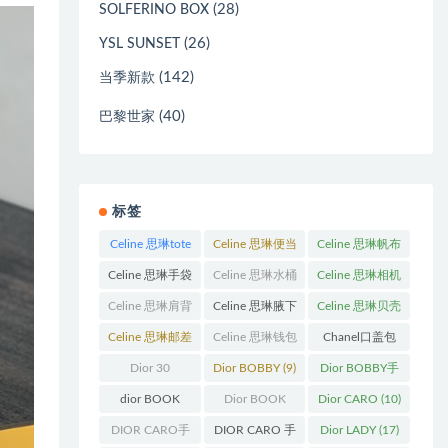
(28)
SOLFERINO BOX
(26)
YSL SUNSET
(142)
当季新款
(40)
巴黎世家
标签
Celine 思琳tote
Celine 思琳便当
Celine 思琳帆布
包
(23)
包
(14)
包
(18)
Celine 思琳手袋
Celine 思琳水桶
Celine 思琳相机
(250)
包
(55)
包
(11)
Celine 思琳肩背
Celine 思琳腋下
Celine 思琳贝壳
包
(12)
包
(10)
包
(12)
Celine 思琳邮差
Celine 思琳钱包
Chanel口盖包
包
(13)
(10)
(13)
Dior 30
Dior BOBBY
(9)
Dior BOBBY手
Montaigne 蒙田
袋
(26)
dior BOOK
Dior BOOK
Dior CARO
(10)
(31)
TOTE
(12)
TOTE手袋
(163)
DIOR CARO手
DIOR CARO 手
Dior LADY
(17)