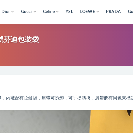
Dior
Gucci
Celine
YSL
LOEWE
PRADA
Go
e包小號芬迪包裝袋
刺繡邊緣，內襯配有拉鏈袋，肩帶可拆卸，可手提斜挎，肩帶飾有同色繫標