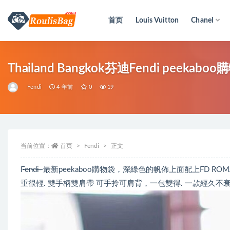
首页
Louis Vuitton
Chanel
全部
Thailand Bangkok芬迪Fendi peeka
Fendi
4 年前
0
19
当前位置：
首页
Fendi
正文
F̶e̶n̶d̶i̶ ̶ 最新peekaboo購物袋，深綠色的帆佈上面
重很輕. 雙手柄雙肩帶 可手拎可肩背，一包雙得. 一款經久不衰的復