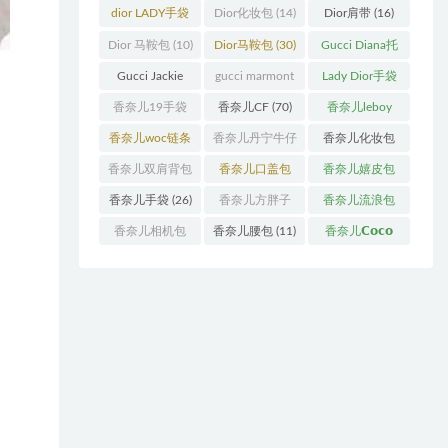
袋
(11)
袋
(31)
dior LADY手袋
Dior化妆包
(14)
Dior肩带
(16)
(70)
Dior 马鞍包
(10)
Dior马鞍包
(30)
Gucci Diana托
特包
(11)
Gucci Jackie
gucci marmont
Lady Dior手袋
(11)
系列
(19)
(51)
香奈儿19手袋
香奈儿CF
(70)
香奈儿leboy
(27)
(13)
香奈儿woc链条
香奈儿丹宁牛仔
香奈儿化妆包
包
(11)
(12)
(13)
香奈儿双肩背包
香奈儿口盖包
香奈儿嬉皮包
(13)
(55)
(10)
香奈儿手袋
(26)
香奈儿方胖子
香奈儿流浪包
(11)
(10)
香奈儿相机包
香奈儿腰包
(11)
香奈儿𝗖𝗼𝗰𝗼
(10)
𝗵𝗮𝗻𝗱𝗹𝗲
(14)