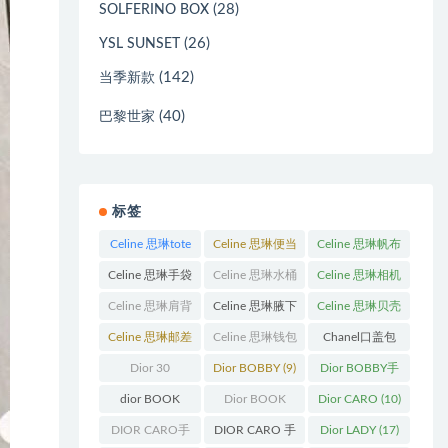
(28)
SOLFERINO BOX
(26)
YSL SUNSET
(142)
当季新款
(40)
巴黎世家
标签
Celine 思琳tote
Celine 思琳便当
Celine 思琳帆布
包
(23)
包
(14)
包
(18)
Celine 思琳手袋
Celine 思琳水桶
Celine 思琳相机
(250)
包
(55)
包
(11)
Celine 思琳肩背
Celine 思琳腋下
Celine 思琳贝壳
包
(12)
包
(10)
包
(12)
Celine 思琳邮差
Celine 思琳钱包
Chanel口盖包
包
(13)
(10)
(13)
Dior 30
Dior BOBBY
(9)
Dior BOBBY手
Montaigne 蒙田
袋
(26)
dior BOOK
Dior BOOK
Dior CARO
(10)
(31)
TOTE
(12)
TOTE手袋
(163)
DIOR CARO手
DIOR CARO 手
Dior LADY
(17)