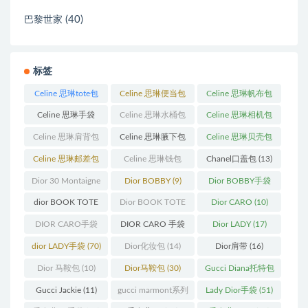
(40)
巴黎世家
标签
Celine 思琳tote包
Celine 思琳便当包
Celine 思琳帆布包
(23)
(14)
(18)
Celine 思琳手袋
Celine 思琳水桶包
Celine 思琳相机包
(250)
(55)
(11)
Celine 思琳肩背包
Celine 思琳腋下包
Celine 思琳贝壳包
(12)
(10)
(12)
Celine 思琳邮差包
Celine 思琳钱包
Chanel口盖包
(13)
(13)
(10)
Dior 30 Montaigne
Dior BOBBY
(9)
Dior BOBBY手袋
蒙田
(31)
(26)
dior BOOK TOTE
Dior BOOK TOTE
Dior CARO
(10)
(12)
手袋
(163)
DIOR CARO手袋
DIOR CARO 手袋
Dior LADY
(17)
(11)
(31)
dior LADY手袋
(70)
Dior化妆包
(14)
Dior肩带
(16)
Dior 马鞍包
(10)
Dior马鞍包
(30)
Gucci Diana托特包
(11)
Gucci Jackie
(11)
gucci marmont系列
Lady Dior手袋
(51)