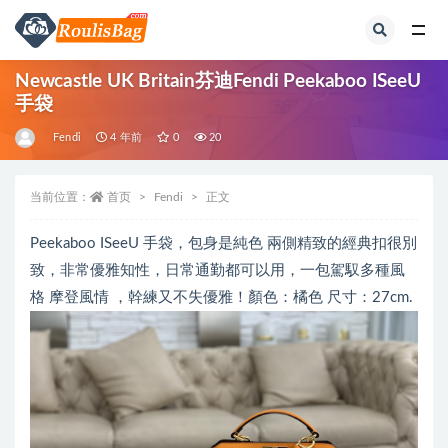
全部
Newcastle UK Britain芬迪Fendi Peekaboo ISeeU
手袋
Fendi
4 年前
0
20
当前位置：
首页
Fendi
正文
Peekaboo ISeeU 手袋，包身是純色 兩側精致的經典扣很別
致，非常優雅知性，日常通勤都可以用，一包駕馭多種風
格 摩登風情 ，幹練又不失優雅！顏色：橘色 尺寸：27cm.