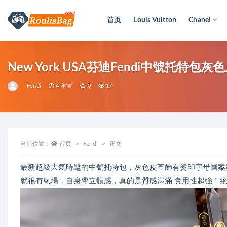
首页
Louis Vuitton
Chanel
全部
New York USA芬迪Fendi中號托特包
Fendi
4 年前
0
17
当前位置：
首页
Fendi
正文
最新超級大氣時髦的中號托特包，灰色皮革飾有燙印字母圖案
就很有氣場，自身帶立體感，真的是質感滿滿 實用性超強！絕對