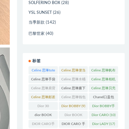
(28)
SOLFERINO BOX
(26)
YSL SUNSET
(142)
当季新款
(40)
巴黎世家
标签
Celine 思琳tote
Celine 思琳便当
Celine 思琳帆布
包
(23)
包
(14)
包
(18)
Celine 思琳手袋
Celine 思琳水桶
Celine 思琳相机
(250)
包
(55)
包
(11)
Celine 思琳肩背
Celine 思琳腋下
Celine 思琳贝壳
包
(12)
包
(10)
包
(12)
Celine 思琳邮差
Celine 思琳钱包
Chanel口盖包
包
(13)
(10)
(13)
Dior 30
Dior BOBBY
(9)
Dior BOBBY手
Montaigne 蒙田
袋
(26)
dior BOOK
Dior BOOK
Dior CARO
(10)
(31)
TOTE
(12)
TOTE手袋
(163)
DIOR CARO手
DIOR CARO 手
Dior LADY
(17)