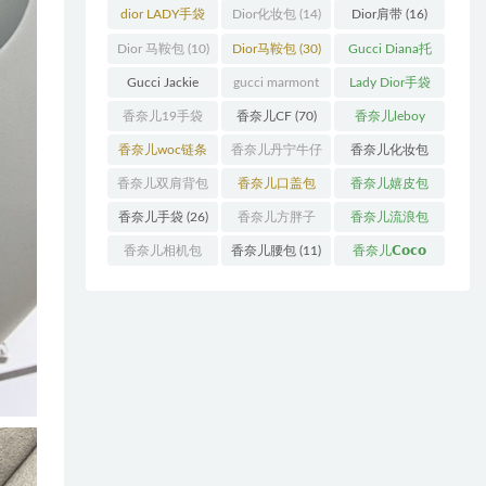
袋
(11)
袋
(31)
dior LADY手袋
Dior化妆包
(14)
Dior肩带
(16)
(70)
Dior 马鞍包
(10)
Dior马鞍包
(30)
Gucci Diana托
特包
(11)
Gucci Jackie
gucci marmont
Lady Dior手袋
(11)
系列
(19)
(51)
香奈儿19手袋
香奈儿CF
(70)
香奈儿leboy
(27)
(13)
香奈儿woc链条
香奈儿丹宁牛仔
香奈儿化妆包
包
(11)
(12)
(13)
香奈儿双肩背包
香奈儿口盖包
香奈儿嬉皮包
(13)
(55)
(10)
香奈儿手袋
(26)
香奈儿方胖子
香奈儿流浪包
(11)
(10)
香奈儿相机包
香奈儿腰包
(11)
香奈儿𝗖𝗼𝗰𝗼
(10)
𝗵𝗮𝗻𝗱𝗹𝗲
(14)