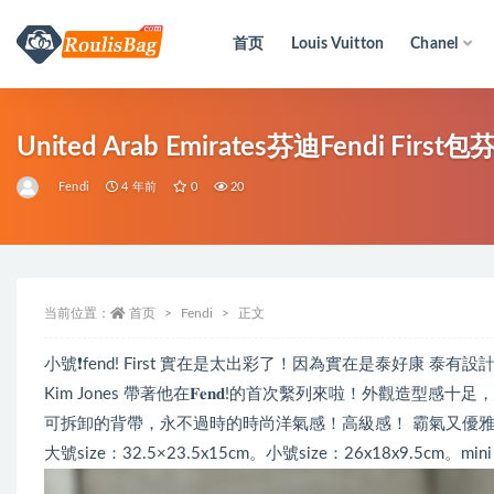
首页
Louis Vuitton
Chanel
全部
United Arab Emirates芬迪Fendi Firs
Fendi
4 年前
0
20
当前位置：
首页
Fendi
正文
小號❗️fend! First 實在是太出彩了！因為實在是泰好康 泰有設
Kim Jones 帶著他在𝐅𝐞𝐧𝐝!的首次繫列來啦！外觀
可拆卸的背帶，永不過時的時尚洋氣感！高級感！ 霸氣又優
大號size：32.5×23.5x15cm。小號size：26x18x9.5cm。mini s