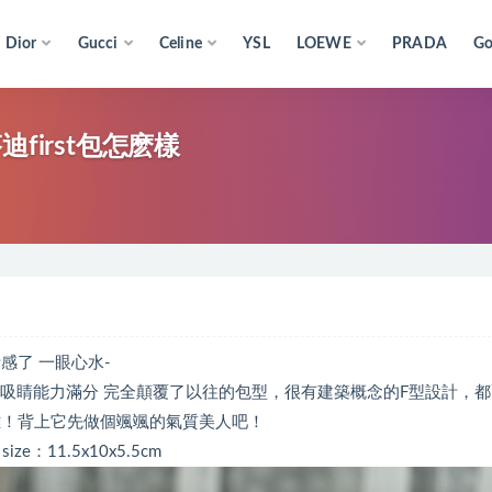
Dior
Gucci
Celine
YSL
LOEWE
PRADA
Go
t包芬迪first包怎麽樣
計感了 一眼心水-
造型感十足，吸睛能力滿分 完全顛覆了以往的包型，很有建築概念的F型設計，
雅！背上它先做個颯颯的氣質美人吧！
ize：11.5x10x5.5cm