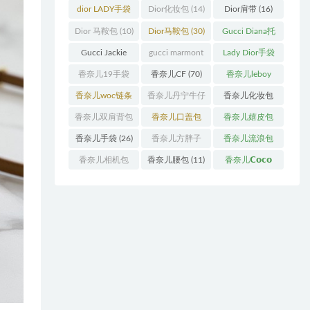
袋
(11)
袋
(31)
dior LADY手袋
Dior化妆包
(14)
Dior肩带
(16)
(70)
Dior 马鞍包
(10)
Dior马鞍包
(30)
Gucci Diana托
特包
(11)
Gucci Jackie
gucci marmont
Lady Dior手袋
(11)
系列
(19)
(51)
香奈儿19手袋
香奈儿CF
(70)
香奈儿leboy
(27)
(13)
香奈儿woc链条
香奈儿丹宁牛仔
香奈儿化妆包
包
(11)
(12)
(13)
香奈儿双肩背包
香奈儿口盖包
香奈儿嬉皮包
(13)
(55)
(10)
香奈儿手袋
(26)
香奈儿方胖子
香奈儿流浪包
(11)
(10)
香奈儿相机包
香奈儿腰包
(11)
香奈儿𝗖𝗼𝗰𝗼
(10)
𝗵𝗮𝗻𝗱𝗹𝗲
(14)