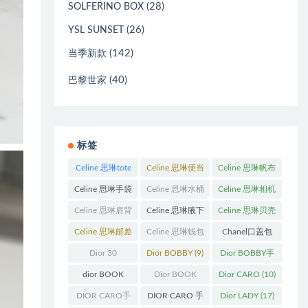
(28)
SOLFERINO BOX
(26)
YSL SUNSET
(142)
当季新款
(40)
巴黎世家
标签
Celine 思琳tote
Celine 思琳便当
Celine 思琳帆布
包
(23)
包
(14)
包
(18)
Celine 思琳手袋
Celine 思琳水桶
Celine 思琳相机
(250)
包
(55)
包
(11)
Celine 思琳肩背
Celine 思琳腋下
Celine 思琳贝壳
包
(12)
包
(10)
包
(12)
Celine 思琳邮差
Celine 思琳钱包
Chanel口盖包
包
(13)
(10)
(13)
Dior 30
Dior BOBBY
(9)
Dior BOBBY手
Montaigne 蒙田
袋
(26)
dior BOOK
Dior BOOK
Dior CARO
(10)
(31)
TOTE
(12)
TOTE手袋
(163)
DIOR CARO手
DIOR CARO 手
Dior LADY
(17)