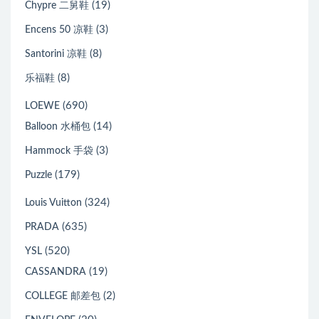
(19)
Chypre 二舅鞋
(3)
Encens 50 凉鞋
(8)
Santorini 凉鞋
(8)
乐福鞋
(690)
LOEWE
(14)
Balloon 水桶包
(3)
Hammock 手袋
(179)
Puzzle
(324)
Louis Vuitton
(635)
PRADA
(520)
YSL
(19)
CASSANDRA
(2)
COLLEGE 邮差包