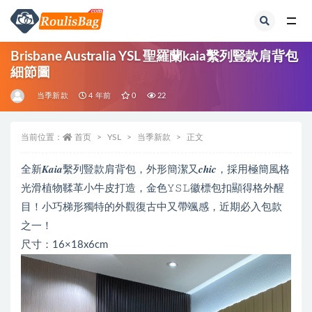
全部
Brisbane Australia YSL 聖羅蘭kaia繫列豎款肩背包
細節圖
当季新款
4 年前
0
22
当前位置：
首页
YSL
当季新款
正文
全新𝑲𝒂𝒊𝒂繫列豎款肩背包，外形簡潔又𝒄𝒉𝒊𝒄，採用極簡風格
光滑植物鞣革小牛皮打造，金色𝚈𝚂𝙻徽標包扣顯得格外醒
目！小巧梯形獨特的外觀復古中又帶颯感，近期必入包款
之一！
尺寸：16×18x6cm