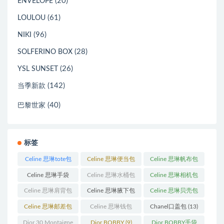
(20)
ENVELOPE
(61)
LOULOU
(96)
NIKI
(28)
SOLFERINO BOX
(26)
YSL SUNSET
(142)
当季新款
(40)
巴黎世家
标签
Celine 思琳tote包
Celine 思琳便当包
Celine 思琳帆布包
(23)
(14)
(18)
Celine 思琳手袋
Celine 思琳水桶包
Celine 思琳相机包
(250)
(55)
(11)
Celine 思琳肩背包
Celine 思琳腋下包
Celine 思琳贝壳包
(12)
(10)
(12)
Celine 思琳邮差包
Celine 思琳钱包
Chanel口盖包
(13)
(13)
(10)
Dior 30 Montaigne
Dior BOBBY
(9)
Dior BOBBY手袋