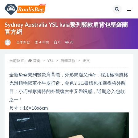
全部
Sydney Australia YSL kaia繫列豎款肩背包聖羅蘭
官方網
当季新款
4 年前
0
28
当前位置：
首页
YSL
当季新款
正文
全新𝑲𝒂𝒊𝒂繫列豎款肩背包，外形簡潔又𝒄𝒉𝒊𝒄，採用極簡風格
光滑植物鞣革小牛皮打造，金色𝚈𝚂𝙻徽標包扣顯得格外醒
目！小巧梯形獨特的外觀復古中又帶颯感，近期必入包款
之一！
尺寸：16×18x6cm