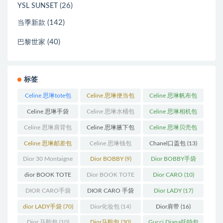
(26)
YSL SUNSET
(142)
当季新款
(40)
巴黎世家
标签
Celine 思琳tote包
Celine 思琳便当包
Celine 思琳帆布包
(23)
(14)
(18)
Celine 思琳手袋
Celine 思琳水桶包
Celine 思琳相机包
(250)
(55)
(11)
Celine 思琳肩背包
Celine 思琳腋下包
Celine 思琳贝壳包
(12)
(10)
(12)
Celine 思琳邮差包
Celine 思琳钱包
Chanel口盖包
(13)
(13)
(10)
Dior 30 Montaigne
Dior BOBBY
(9)
Dior BOBBY手袋
蒙田
(31)
(26)
dior BOOK TOTE
Dior BOOK TOTE
Dior CARO
(10)
(12)
手袋
(163)
DIOR CARO手袋
DIOR CARO 手袋
Dior LADY
(17)
(11)
(31)
dior LADY手袋
(70)
Dior化妆包
(14)
Dior肩带
(16)
Dior 马鞍包
(10)
Dior马鞍包
(30)
Gucci Diana托特包