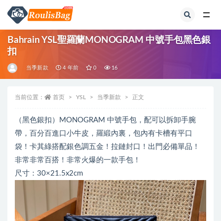
全部
Bahrain YSL聖羅蘭MONOGRAM 中號手包黑色銀
扣
当季新款
4 年前
0
16
当前位置：
首页
YSL
当季新款
正文
（黑色銀扣）MONOGRAM 中號手包，配可以拆卸手腕
帶，百分百進口小牛皮，羅緞內裏，包內有卡槽有平口
袋！卡其綠搭配銀色調五金！拉鏈封口！出門必備單品！
非常非常百搭！非常火爆的一款手包！
尺寸：30×21.5x2cm