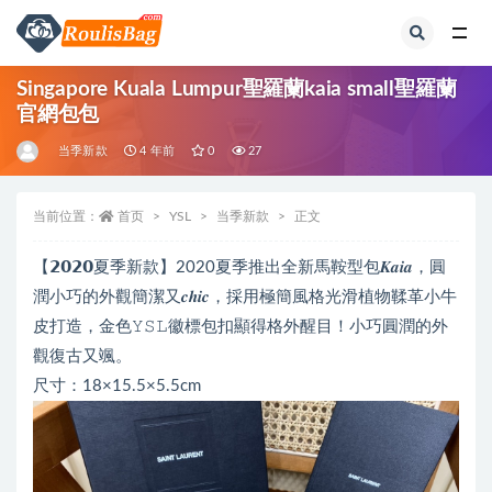
全部
Singapore Kuala Lumpur聖羅蘭kaia small聖羅蘭
官網包包
当季新款
4 年前
0
27
当前位置：
首页
YSL
当季新款
正文
【𝟮𝟬𝟮𝟬夏季新款】2020夏季推出全新馬鞍型包𝑲𝒂𝒊𝒂，圓
潤小巧的外觀簡潔又𝒄𝒉𝒊𝒄，採用極簡風格光滑植物鞣革小牛
皮打造，金色𝚈𝚂𝙻徽標包扣顯得格外醒目！小巧圓潤的外
觀復古又颯。
尺寸：18×15.5×5.5cm