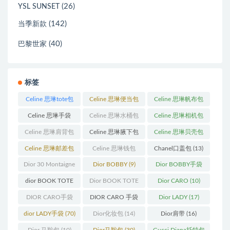
(26)
YSL SUNSET
(142)
当季新款
(40)
巴黎世家
标签
Celine 思琳tote包
Celine 思琳便当包
Celine 思琳帆布包
(23)
(14)
(18)
Celine 思琳手袋
Celine 思琳水桶包
Celine 思琳相机包
(250)
(55)
(11)
Celine 思琳肩背包
Celine 思琳腋下包
Celine 思琳贝壳包
(12)
(10)
(12)
Celine 思琳邮差包
Celine 思琳钱包
Chanel口盖包
(13)
(13)
(10)
Dior 30 Montaigne
Dior BOBBY
(9)
Dior BOBBY手袋
蒙田
(31)
(26)
dior BOOK TOTE
Dior BOOK TOTE
Dior CARO
(10)
(12)
手袋
(163)
DIOR CARO手袋
DIOR CARO 手袋
Dior LADY
(17)
(11)
(31)
dior LADY手袋
(70)
Dior化妆包
(14)
Dior肩带
(16)
Dior 马鞍包
(10)
Dior马鞍包
(30)
Gucci Diana托特包