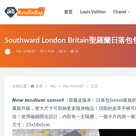
首页
Louis Vuitton
Chanel
全部
Southward London Britain聖羅蘭
YSL SUNSET
4 年前
0
24
当前位置：
首页
YSL
YSL SUNSET
正文
𝙉𝙚𝙬 𝙢𝙚𝙙𝙞𝙪𝙢 𝙨𝙪𝙣𝙨𝙚𝙩〈原廠皮版本
重新升級，更大尺寸可容納更多隨身物品！頂部的皮革手柄可
佳！使用磁鐵開合設計，內部有一主隔層，一個卡片內袋一個
尺寸：25x18x5cm