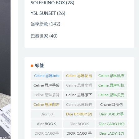
(28)
SOLFERINO BOX
(26)
YSL SUNSET
(142)
当季新款
(40)
巴黎世家
标签
Celine 思琳tote
Celine 思琳便当
Celine 思琳帆布
包
(23)
包
(14)
包
(18)
Celine 思琳手袋
Celine 思琳水桶
Celine 思琳相机
(250)
包
(55)
包
(11)
Celine 思琳肩背
Celine 思琳腋下
Celine 思琳贝壳
包
(12)
包
(10)
包
(12)
Celine 思琳邮差
Celine 思琳钱包
Chanel口盖包
包
(13)
(10)
(13)
Dior 30
Dior BOBBY
(9)
Dior BOBBY手
Montaigne 蒙田
袋
(26)
dior BOOK
Dior BOOK
Dior CARO
(10)
(31)
TOTE
(12)
TOTE手袋
(163)
DIOR CARO手
DIOR CARO 手
Dior LADY
(17)