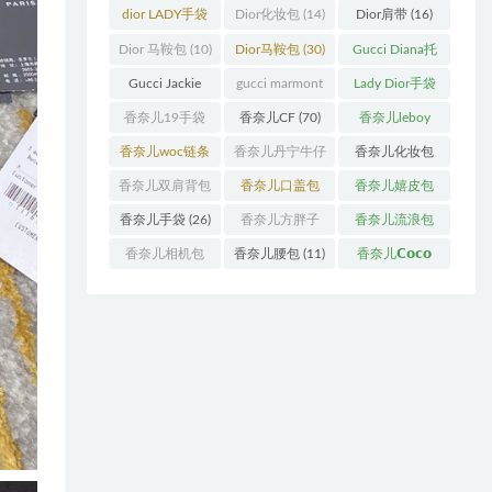
袋
(11)
袋
(31)
dior LADY手袋
Dior化妆包
(14)
Dior肩带
(16)
(70)
Dior 马鞍包
(10)
Dior马鞍包
(30)
Gucci Diana托
特包
(11)
Gucci Jackie
gucci marmont
Lady Dior手袋
(11)
系列
(19)
(51)
香奈儿19手袋
香奈儿CF
(70)
香奈儿leboy
(27)
(13)
香奈儿woc链条
香奈儿丹宁牛仔
香奈儿化妆包
包
(11)
(12)
(13)
香奈儿双肩背包
香奈儿口盖包
香奈儿嬉皮包
(13)
(55)
(10)
香奈儿手袋
(26)
香奈儿方胖子
香奈儿流浪包
(11)
(10)
香奈儿相机包
香奈儿腰包
(11)
香奈儿𝗖𝗼𝗰𝗼
(10)
𝗵𝗮𝗻𝗱𝗹𝗲
(14)